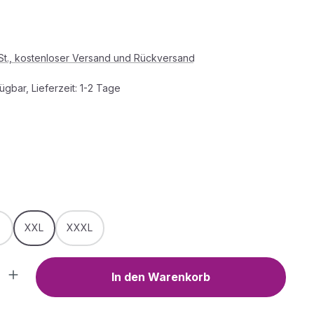
s:
wSt., kostenloser Versand und Rückversand
ügbar, Lieferzeit: 1-2 Tage
HLEN
WÄHLEN
XXL
XXXL
Anzahl: Gib den gewünschten Wert ein o
In den Warenkorb