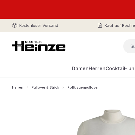
Kostenloser Versand
Kauf auf Rechn
Damen
Herren
Cocktail- u
Herren
Pullover & Strick
Rollkragenpullover
Bildergalerie überspringen