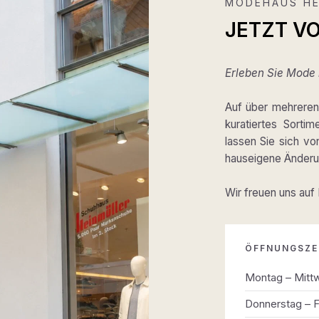
MODEHAUS HE
JETZT V
Erleben Sie Mode m
Auf über mehreren 
kuratiertes Sortim
lassen Sie sich v
hauseigene Änderun
Wir freuen uns auf
ÖFFNUNGSZE
Montag – Mitt
Donnerstag – F