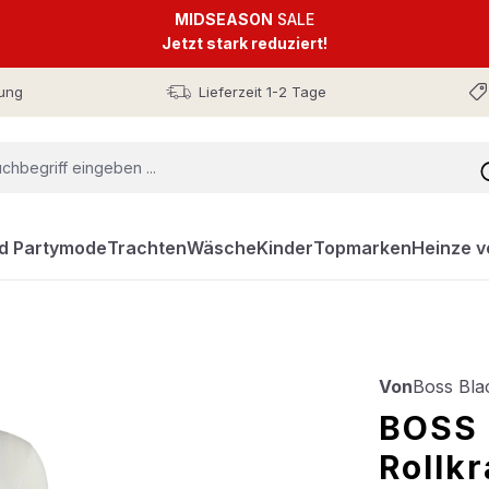
MIDSEASON
SALE
Jetzt stark reduziert!
ung
Lieferzeit 1-2 Tage
nd Partymode
Trachten
Wäsche
Kinder
Topmarken
Heinze v
Von
Boss Bla
BOSS 
Rollk