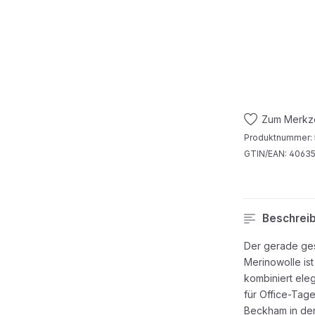
Zum Merkze
Produktnummer:
GTIN/EAN:
40635
Beschrei
Der gerade ges
Merinowolle ist
kombiniert eleg
für Office-Ta
Beckham in d