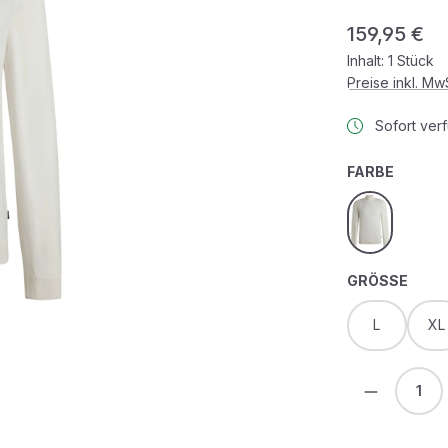
Regulärer Prei
159,95 €
Inhalt:
1 Stück
Preise inkl. M
Sofort verf
AUSWÄ
FARBE
open white
AUS
GRÖSSE
L
XL
Produkt 