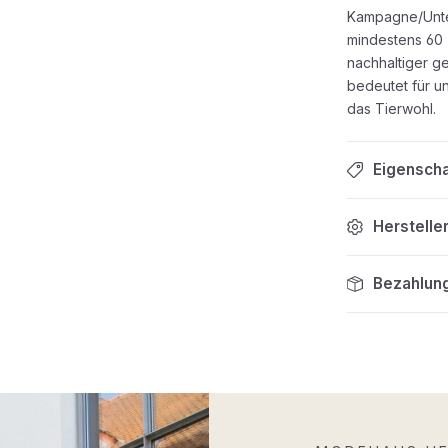
Kampagne/Unte
mindestens 60 
nachhaltiger g
bedeutet für un
das Tierwohl.
Eigensch
Herstelle
Bezahlun