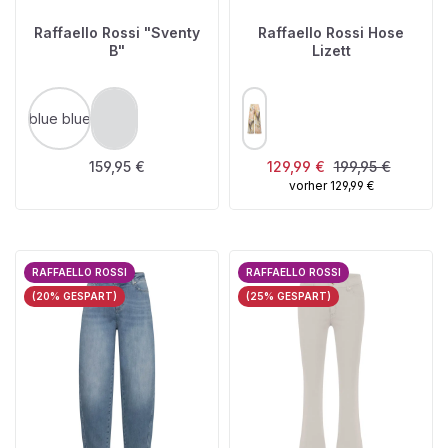
Raffaello Rossi "Sventy
Raffaello Rossi Hose
B"
Lizett
AUSWÄHLEN
AUSWÄHLEN
FARBE
FARBE
blue blue
marine
(Diese Option ist zurzeit nicht verfügbar.)
Regulärer Preis:
Verkaufspreis:
Regulärer Preis:
159,95 €
129,99 €
199,95 €
vorher 129,99 €
RAFFAELLO ROSSI
RAFFAELLO ROSSI
(20% GESPART)
(25% GESPART)