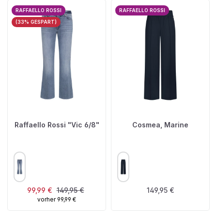
RAFFAELLO ROSSI
RAFFAELLO ROSSI
(33% GESPART)
Raffaello Rossi "Vic 6/8"
Cosmea, Marine
AUSWÄHLEN
AUSWÄHLEN
FARBE
FARBE
Verkaufspreis:
Regulärer Preis:
Regulärer Preis:
99,99 €
149,95 €
149,95 €
vorher 99,99 €