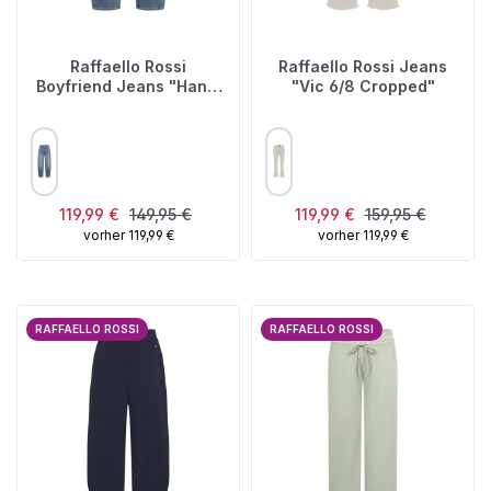
Raffaello Rossi
Raffaello Rossi Jeans
Boyfriend Jeans "Hanni
"Vic 6/8 Cropped"
7/8"
AUSWÄHLEN
AUSWÄHLEN
FARBE
FARBE
Verkaufspreis:
Regulärer Preis:
Verkaufspreis:
Regulärer Preis:
119,99 €
149,95 €
119,99 €
159,95 €
vorher 119,99 €
vorher 119,99 €
RAFFAELLO ROSSI
RAFFAELLO ROSSI