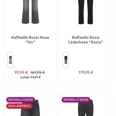
Raffaello Rossi Hose
Raffaello Rossi
"Vic"
Lederhose "Kasia"
AUSWÄHLEN
AUSWÄHLEN
FARBE
FARBE
Verkaufspreis:
Regulärer Preis:
Regulärer Preis:
99,99 €
169,95 €
179,95 €
vorher 99,99 €
RAFFAELLO ROSSI
RAFFAELLO ROSSI
(44% GESPART)