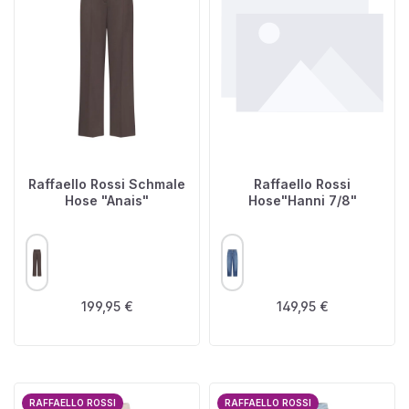
Raffaello Rossi Schmale
Raffaello Rossi
Hose "Anais"
Hose"Hanni 7/8"
AUSWÄHLEN
AUSWÄHLEN
FARBE
FARBE
Regulärer Preis:
Regulärer Preis:
199,95 €
149,95 €
RAFFAELLO ROSSI
RAFFAELLO ROSSI