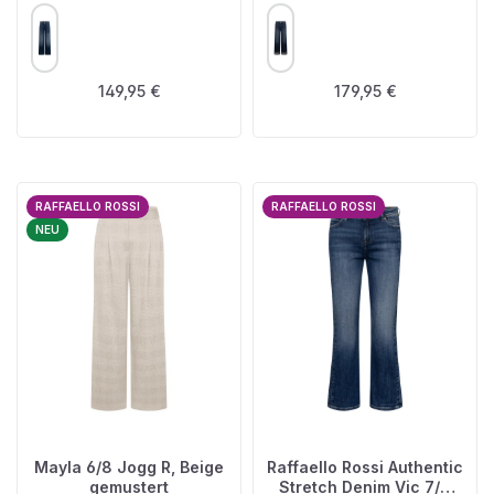
AUSWÄHLEN
AUSWÄHLEN
FARBE
FARBE
Regulärer Preis:
Regulärer Preis:
149,95 €
179,95 €
RAFFAELLO ROSSI
RAFFAELLO ROSSI
NEU
Mayla 6/8 Jogg R, Beige
Raffaello Rossi Authentic
gemustert
Stretch Denim Vic 7/8