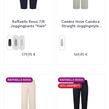
Raffaello Rossi 7/8
Cambio Hose Candice
Joggingpants "Hale"
Straight Joggingstyle,
Rauchgrün
AUSWÄHLEN
AUSWÄHLEN
FARBE
FARBE
(Diese Option ist zurzeit nicht verfügbar.)
(Diese Option ist zurzeit nicht verfügbar.)
Regulärer Preis:
Regulärer Preis:
179,95 €
149,95 €
RAFFAELLO ROSSI
RAFFAELLO ROSSI
(21% GESPART)