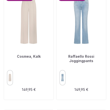
Cosmea, Kalk
Raffaello Rossi
Joggingpants
AUSWÄHLEN
AUSWÄHLEN
FARBE
FARBE
Regulärer Preis:
Regulärer Preis:
149,95 €
149,95 €