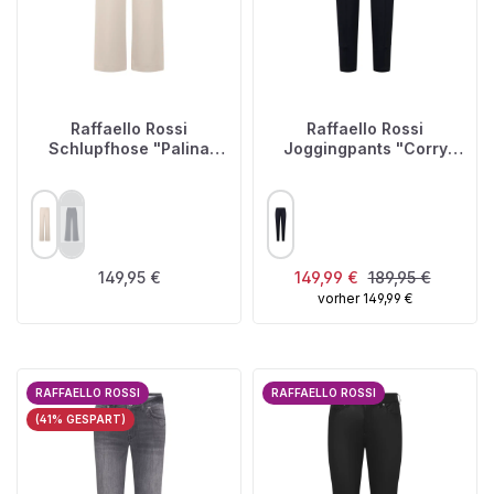
Raffaello Rossi
Raffaello Rossi
Schlupfhose "Palina
Joggingpants "Corry
Long"
Ribbon"
AUSWÄHLEN
AUSWÄHLEN
FARBE
FARBE
(Diese Option ist zurzeit nicht verfügbar.)
Regulärer Preis:
Verkaufspreis:
Regulärer Preis:
149,95 €
149,99 €
189,95 €
vorher 149,99 €
RAFFAELLO ROSSI
RAFFAELLO ROSSI
(41% GESPART)