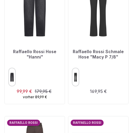
Raffaello Rossi Hose
Raffaello Rossi Schmale
"Hanni"
Hose "Macy P 7/8"
AUSWÄHLEN
AUSWÄHLEN
FARBE
FARBE
Verkaufspreis:
Regulärer Preis:
Regulärer Preis:
99,99 €
179,95 €
169,95 €
vorher 89,99 €
RAFFAELLO ROSSI
RAFFAELLO ROSSI