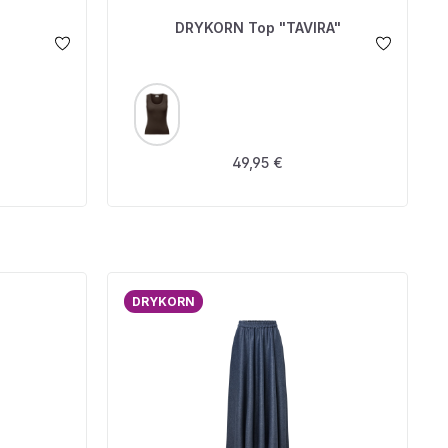
"
DRYKORN Top "TAVIRA"
AUSWÄHLEN
FARBE
is:
Regulärer Preis:
49,95 €
DRYKORN