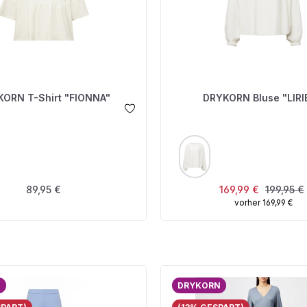
ORN T-Shirt "FIONNA"
DRYKORN Bluse "LIRI
USWÄHLEN
AUSWÄHLEN
FARBE
Regulärer Preis:
Verkaufspreis:
Reguläre
89,95 €
169,99 €
199,95 €
vorher 169,99 €
N
DRYKORN