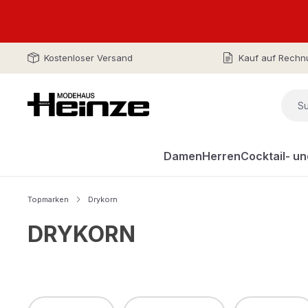
Kostenloser Versand
Kauf auf Rechn
Damen
Herren
Cocktail- u
Topmarken
Drykorn
DRYKORN