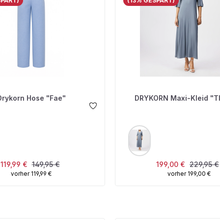
SPART)
(13% GESPART)
Drykorn Hose "Fae"
DRYKORN 
USWÄHLEN
AUSWÄHLEN
FARBE
Verkaufspreis:
Regulärer Preis:
Verkaufspreis:
Regulärer
119,99 €
149,95 €
199,00 €
229,95 €
vorher 119,99 €
vorher 199,00 €