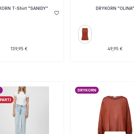
DRYKORN T-Shirt "SANIDY"
DRYKORN "OLINA
USWÄHLEN
AUSWÄHLEN
FARBE
Regulärer Preis:
Regulärer Pre
139,95 €
49,95 €
N
DRYKORN
PART)