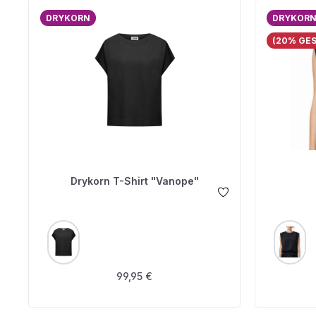
DRYKORN
DRYKOR
(20% GE
Drykorn T-Shirt "Vanope"
AUSWÄHLEN
A
FARBE
FARBE
Regulärer Preis:
99,95 €