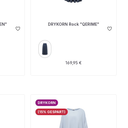
EN"
DRYKORN Rock "QERIME"
AUSWÄHLEN
FARBE
s:
Regulärer Preis:
169,95 €
DRYKORN
(15% GESPART)