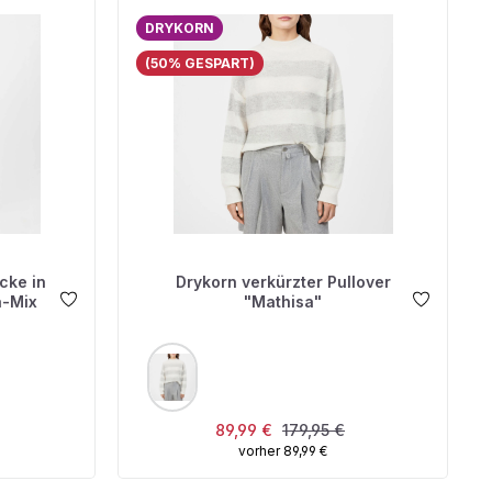
DRYKORN
(50% GESPART)
cke in
Drykorn verkürzter Pullover
a-Mix
"Mathisa"
AUSWÄHLEN
FARBE
s:
Verkaufspreis:
Regulärer Preis:
89,99 €
179,95 €
vorher 89,99 €