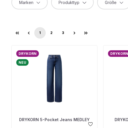
Marken
Produkttyp
Größe
1
2
3
Seite
Seite
Seite
DRYKORN
DRYKOR
NEU
DRYKORN 5-Pocket Jeans MEDLEY
DRYKO