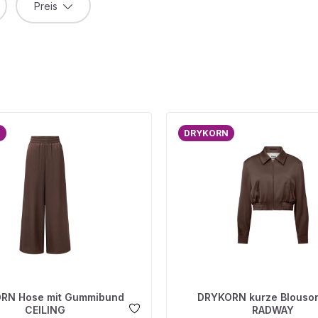
Preis
N
DRYKORN
RN Hose mit Gummibund
DRYKORN kurze Blouso
CEILING
RADWAY