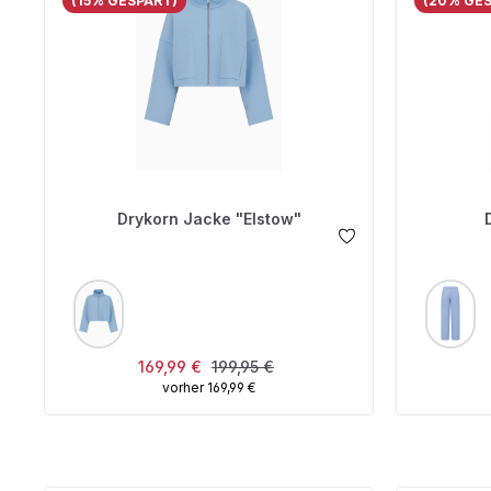
(15% GESPART)
(20% GE
Drykorn Jacke "Elstow"
AUSWÄHLEN
A
FARBE
FARBE
Verkaufspreis:
Regulärer Preis:
169,99 €
199,95 €
vorher 169,99 €