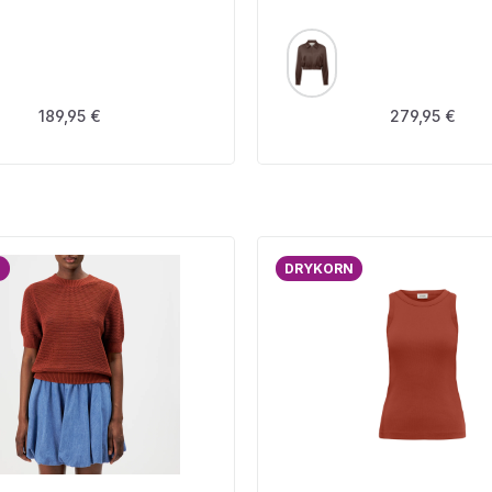
USWÄHLEN
AUSWÄHLEN
FARBE
Regulärer Preis:
Regulärer Prei
189,95 €
279,95 €
N
DRYKORN