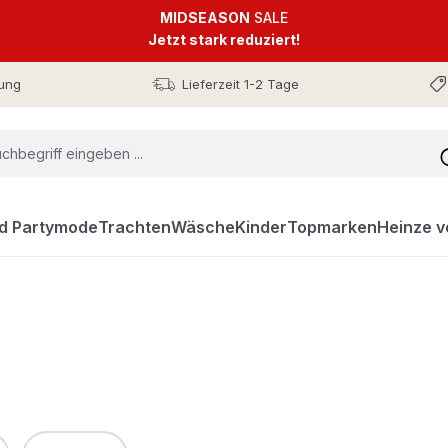
MIDSEASON
SALE
Jetzt stark reduziert!
ung
Lieferzeit 1-2 Tage
nd Partymode
Trachten
Wäsche
Kinder
Topmarken
Heinze v