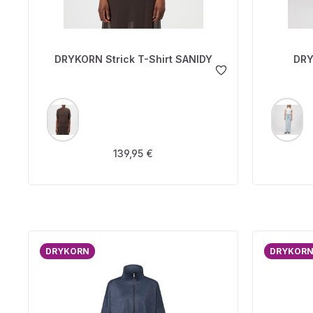
DRYKORN Strick T-Shirt SANIDY
DRY
AUSWÄHLEN
A
FARBE
FARBE
Regulärer Preis:
139,95 €
DRYKORN
DRYKOR