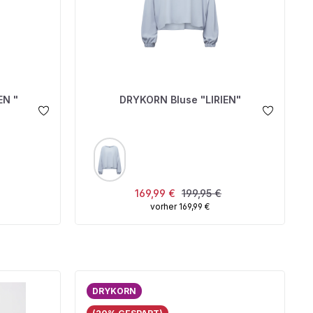
EN "
DRYKORN Bluse "LIRIEN"
AUSWÄHLEN
FARBE
r Preis:
Verkaufspreis:
Regulärer Preis:
169,99 €
199,95 €
vorher 169,99 €
DRYKORN