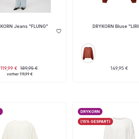
KORN Jeans "FLUNG"
DRYKORN Bluse "LIRI
USWÄHLEN
AUSWÄHLEN
FARBE
Verkaufspreis:
Regulärer Preis:
Regulärer Prei
119,99 €
189,95 €
149,95 €
vorher 119,99 €
N
DRYKORN
(15% GESPART)