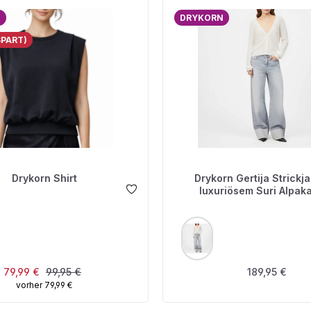
N
DRYKORN
SPART)
Drykorn Shirt
Drykorn Gertija Strickja
luxuriösem Suri Alpak
USWÄHLEN
AUSWÄHLEN
FARBE
Verkaufspreis:
Regulärer Preis:
Regulärer Prei
79,99 €
99,95 €
189,95 €
vorher 79,99 €