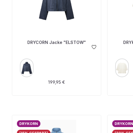
DRYCORN Jacke "ELSTOW"
DRYK
AUSWÄHLEN
A
FARBE
FARBE
Regulärer Preis:
199,95 €
DRYKORN
DRYKOR