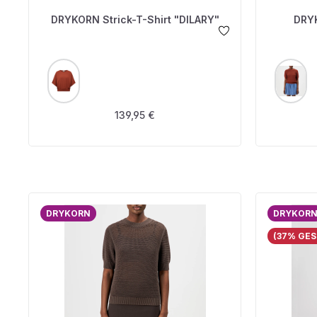
DRYKORN Strick-T-Shirt "DILARY"
AUSWÄHLEN
A
FARBE
FARBE
Regulärer Preis:
139,95 €
DRYKORN
DRYKOR
(37% GES