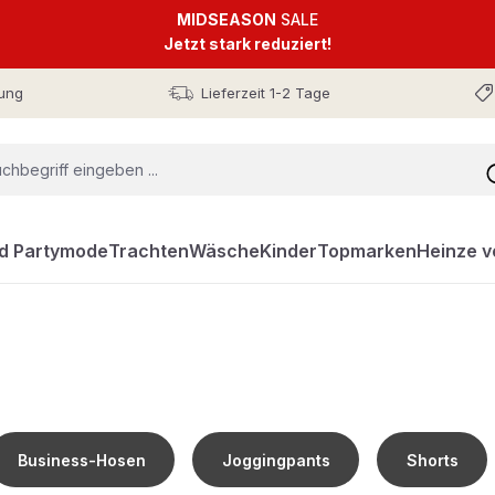
MIDSEASON
SALE
Jetzt stark reduziert!
ung
Lieferzeit 1-2 Tage
nd Partymode
Trachten
Wäsche
Kinder
Topmarken
Heinze v
Business-Hosen
Joggingpants
Shorts