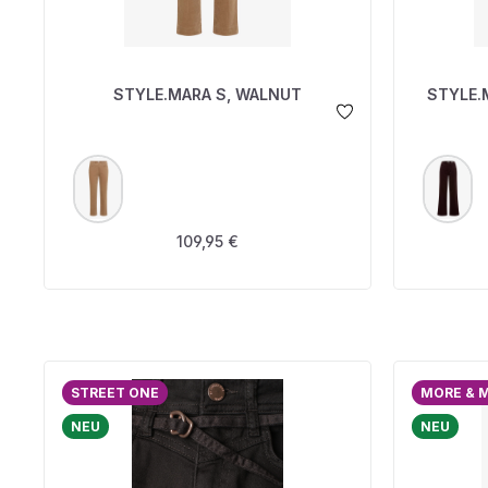
STYLE.MARA S, WALNUT
STYLE.
AUSWÄHLEN
A
FARBE
FARBE
Regulärer Preis:
109,95 €
STREET ONE
MORE & 
NEU
NEU