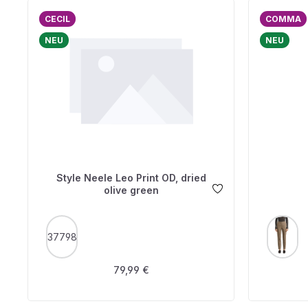
CECIL
COMMA
NEU
NEU
Style Neele Leo Print OD, dried
olive green
AUSWÄHLEN
A
FARBE
FARBE
37798
Regulärer Preis:
79,99 €