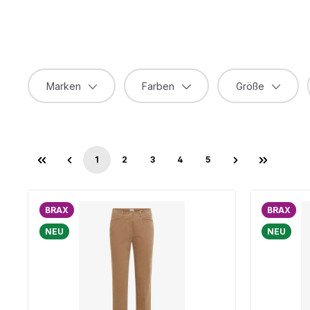
Marken
Farben
Größe
1
2
3
4
5
Seite
Seite
Seite
Seite
Seite
BRAX
BRAX
NEU
NEU