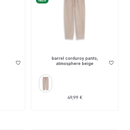
NEU
barrel corduroy pants,
atmosphere beige
AUSWÄHLEN
FARBE
is:
Regulärer Preis:
49,99 €