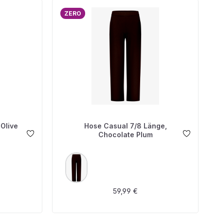
ZERO
Olive
Hose Casual 7/8 Länge,
Chocolate Plum
AUSWÄHLEN
FARBE
is:
Regulärer Preis:
59,99 €