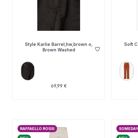
Style Karlie Barrel,hw,brown o,
Soft C
Brown Washed
AUSWÄHLEN
A
FARBE
FARBE
Regulärer Preis:
69,99 €
RAFFAELLO ROSSI
SOMEDA