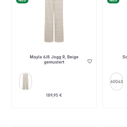
NEU
NEU
Mayla 6/8 Jogg R, Beige
S
gemustert
AUSWÄHLEN
A
FARBE
FARBE
60043
Regulärer Preis:
189,95 €