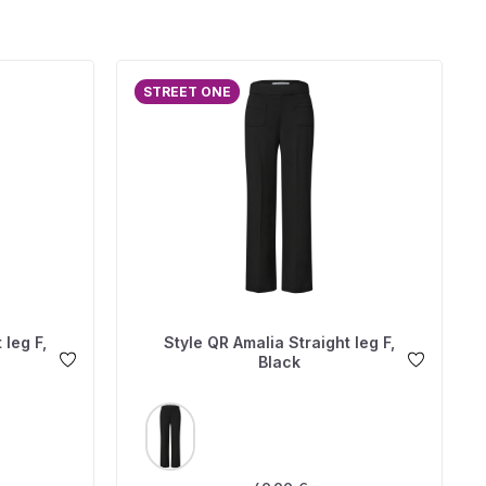
STREET ONE
 leg F,
Style QR Amalia Straight leg F,
Black
AUSWÄHLEN
FARBE