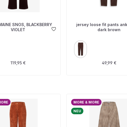
MAINE SNOS, BLACKBERRY
jersey loose fit pants ank
VIOLET
dark brown
USWÄHLEN
AUSWÄHLEN
FARBE
Regulärer Preis:
Regulärer Pre
119,95 €
49,99 €
MORE
MORE & MORE
NEU