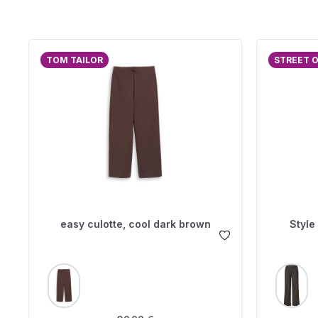
TOM TAILOR
STREET 
easy culotte, cool dark brown
Style
AUSWÄHLEN
A
FARBE
FARBE