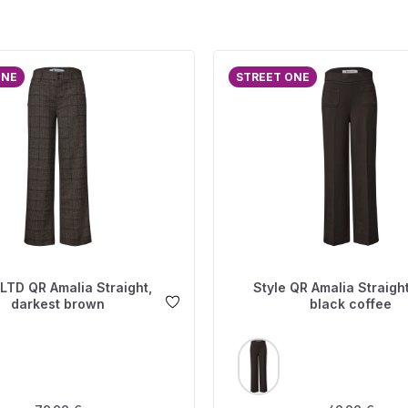
ONE
STREET ONE
 LTD QR Amalia Straight,
Style QR Amalia Straight
darkest brown
black coffee
USWÄHLEN
AUSWÄHLEN
FARBE