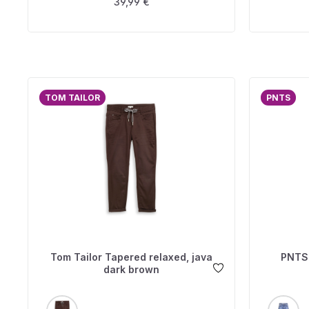
Regulärer Preis:
39,99 €
TOM TAILOR
PNTS
Tom Tailor Tapered relaxed, java
PNTS 
dark brown
AUSWÄHLEN
A
FARBE
FARBE