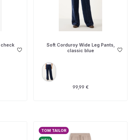
e check
Soft Corduroy Wide Leg Pants,
classic blue
AUSWÄHLEN
FARBE
is:
Regulärer Preis:
99,99 €
TOM TAILOR