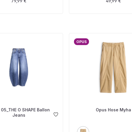
Regulärer Preis:
Regulärer Pre
79,99 €
49,99 €
OPUS
05_THE O SHAPE Ballon
Opus Hose Myha
Jeans
USWÄHLEN
AUSWÄHLEN
FARBE