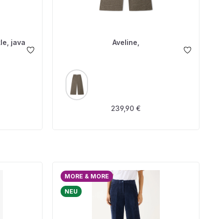
le, java
Aveline,
AUSWÄHLEN
FARBE
is:
Regulärer Preis:
239,90 €
MORE & MORE
NEU