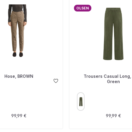
OLSEN
Hose, BROWN
Trousers Casual Long, 
Green
USWÄHLEN
AUSWÄHLEN
FARBE
Regulärer Preis:
Regulärer Pre
99,99 €
99,99 €