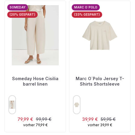
SOMEDAY
MARC O`POLO
(20% GESPART)
(33% GESPART)
Someday Hose Cisilia
Marc O´Polo Jersey T-
barrel linen
Shirts Shortsleeve
AUSWÄHLEN
AUSWÄHLEN
FARBE
FARBE
Verkaufspreis:
Regulärer Preis:
Verkaufspreis:
Regulärer Preis:
79,99 €
99,99 €
39,99 €
59,95 €
vorher 79,99 €
vorher 39,99 €