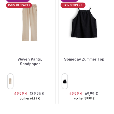
(50% GESPART)
(14% GESPART)
Woven Pants,
Someday Zummer Top
Sandpaper
AUSWÄHLEN
AUSWÄHLEN
FARBE
FARBE
Verkaufspreis:
Regulärer Preis:
Verkaufspreis:
Regulärer Preis:
69,99 €
139,95 €
59,99 €
69,99 €
vorher 69,99 €
vorher 59,99 €