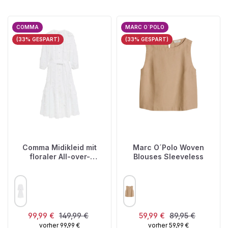
COMMA
MARC O`POLO
(33% GESPART)
(33% GESPART)
Comma Midikleid mit
Marc O´Polo Woven
floraler All-over-
Blouses Sleeveless
Stickerei
AUSWÄHLEN
AUSWÄHLEN
FARBE
FARBE
Verkaufspreis:
Regulärer Preis:
Verkaufspreis:
Regulärer Preis:
99,99 €
149,99 €
59,99 €
89,95 €
vorher 99,99 €
vorher 59,99 €