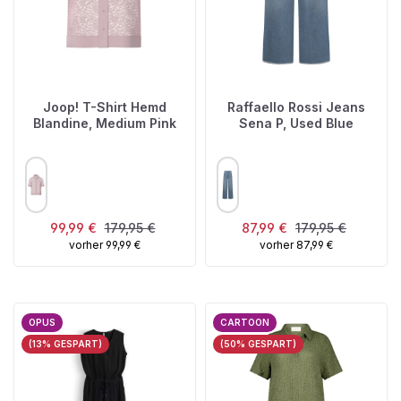
Joop! T-Shirt Hemd
Raffaello Rossi Jeans
Blandine, Medium Pink
Sena P, Used Blue
AUSWÄHLEN
AUSWÄHLEN
FARBE
FARBE
Verkaufspreis:
Regulärer Preis:
Verkaufspreis:
Regulärer Preis:
99,99 €
179,95 €
87,99 €
179,95 €
vorher 99,99 €
vorher 87,99 €
OPUS
CARTOON
(13% GESPART)
(50% GESPART)