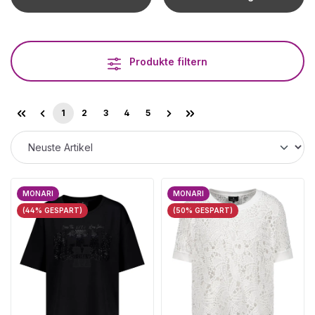
Produkte filtern
1
2
3
4
5
Seite
Seite
Seite
Seite
Seite
MONARI
MONARI
(44% GESPART)
(50% GESPART)