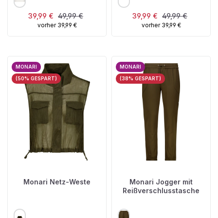
Verkaufspreis:
Regulärer Preis:
Verkaufspreis:
Regulärer Preis:
39,99 €
49,99 €
39,99 €
49,99 €
vorher 39,99 €
vorher 39,99 €
MONARI
MONARI
(50% GESPART)
(38% GESPART)
Monari Netz-Weste
Monari Jogger mit
Reißverschlusstasche
AUSWÄHLEN
AUSWÄHLEN
FARBE
FARBE