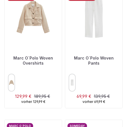
Marc O´Polo Woven
Marc O´Polo Woven
Overshirts
Pants
AUSWÄHLEN
AUSWÄHLEN
FARBE
FARBE
Verkaufspreis:
Regulärer Preis:
Verkaufspreis:
Regulärer Preis:
129,99 €
189,95 €
69,99 €
139,95 €
vorher 129,99 €
vorher 69,99 €
MARC O`POLO
SOMEDAY