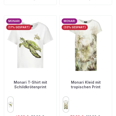
MONARI
MONARI
(17% GESPART)
(33% GESPART)
Monari T-Shirt mit
Monari Kleid mit
Schildkrötenprint
tropischen Print
AUSWÄHLEN
AUSWÄHLEN
FARBE
FARBE