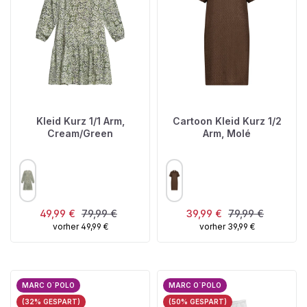
Kleid Kurz 1/1 Arm,
Cartoon Kleid Kurz 1/2
Cream/Green
Arm, Molé
AUSWÄHLEN
AUSWÄHLEN
FARBE
FARBE
Verkaufspreis:
Regulärer Preis:
Verkaufspreis:
Regulärer Preis:
49,99 €
79,99 €
39,99 €
79,99 €
vorher 49,99 €
vorher 39,99 €
MARC O`POLO
MARC O`POLO
(32% GESPART)
(50% GESPART)