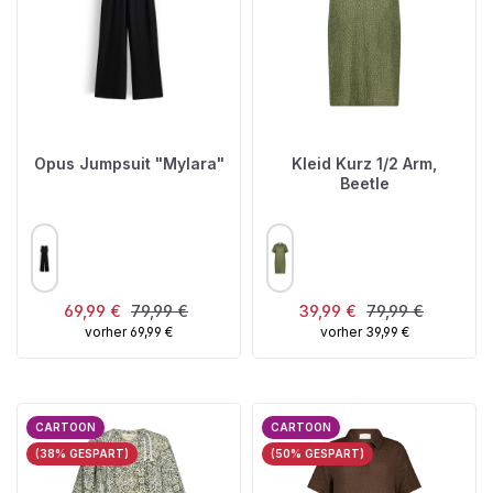
Opus Jumpsuit "Mylara"
Kleid Kurz 1/2 Arm,
Beetle
AUSWÄHLEN
AUSWÄHLEN
FARBE
FARBE
Verkaufspreis:
Regulärer Preis:
Verkaufspreis:
Regulärer Preis:
69,99 €
79,99 €
39,99 €
79,99 €
vorher 69,99 €
vorher 39,99 €
CARTOON
CARTOON
(38% GESPART)
(50% GESPART)