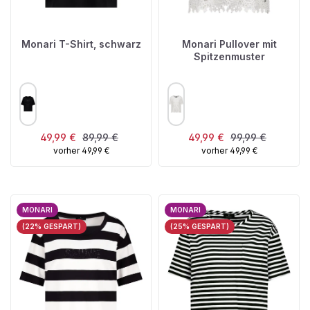
Monari T-Shirt, schwarz
Monari Pullover mit
Spitzenmuster
AUSWÄHLEN
AUSWÄHLEN
FARBE
FARBE
Verkaufspreis:
Regulärer Preis:
Verkaufspreis:
Regulärer Preis:
49,99 €
89,99 €
49,99 €
99,99 €
vorher 49,99 €
vorher 49,99 €
MONARI
MONARI
(22% GESPART)
(25% GESPART)