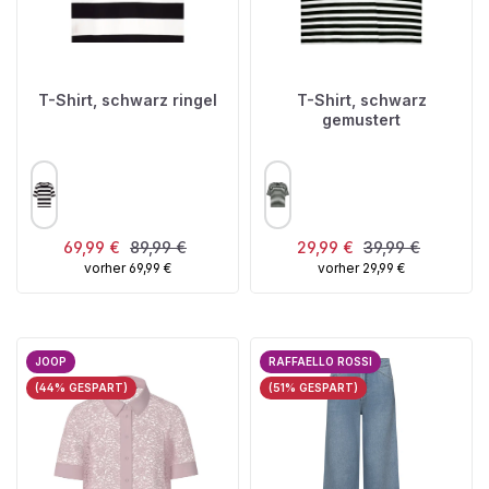
T-Shirt, schwarz ringel
T-Shirt, schwarz
gemustert
AUSWÄHLEN
AUSWÄHLEN
FARBE
FARBE
Verkaufspreis:
Regulärer Preis:
Verkaufspreis:
Regulärer Preis:
69,99 €
89,99 €
29,99 €
39,99 €
vorher 69,99 €
vorher 29,99 €
JOOP
RAFFAELLO ROSSI
(44% GESPART)
(51% GESPART)