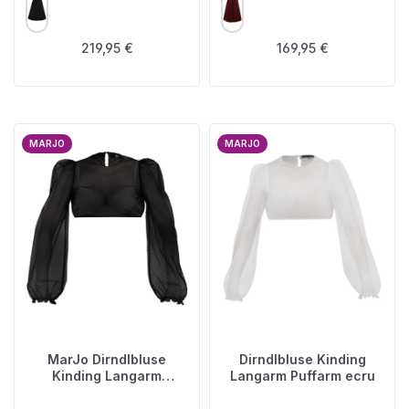
Regulärer Preis:
Regulärer Preis:
219,95 €
169,95 €
MARJO
MARJO
MarJo Dirndlbluse
Dirndlbluse Kinding
Kinding Langarm
Langarm Puffarm ecru
Puffarm schwarz