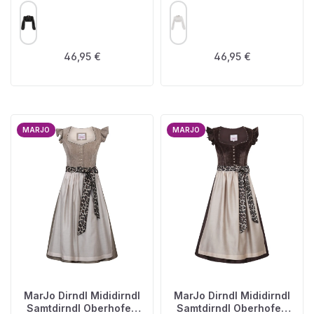
AUSWÄHLEN
AUSWÄHLEN
FARBE
FARBE
Regulärer Preis:
Regulärer Preis:
46,95 €
46,95 €
MARJO
MARJO
MarJo Dirndl Mididirndl
MarJo Dirndl Mididirndl
Samtdirndl Oberhofen
Samtdirndl Oberhofen