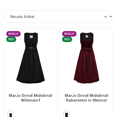
MARJO
MARJO
NEU
NEU
MarJo Dirndl Mididirndl
MarJo Dirndl Mididirndl
Willendorf
Rabenstein in Weinrot
AUSWÄHLEN
AUSWÄHLEN
FARBE
FARBE