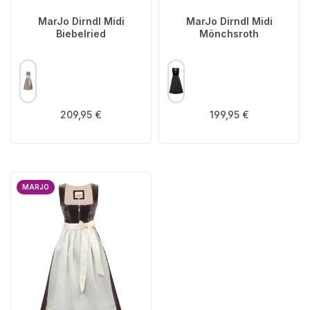
MarJo Dirndl Midi
MarJo Dirndl Midi
Biebelried
Mönchsroth
AUSWÄHLEN
AUSWÄHLEN
FARBE
FARBE
Regulärer Preis:
Regulärer Preis:
209,95 €
199,95 €
MARJO