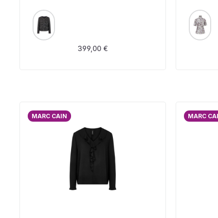
AUSWÄHLEN
A
FARBE
FARBE
Regulärer Preis:
399,00 €
MARC CAIN
MARC CA