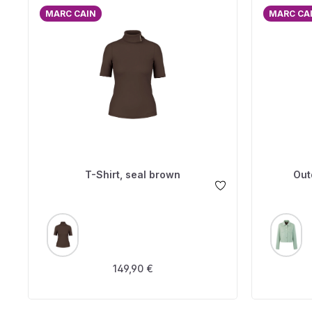
MARC CAIN
MARC CA
T-Shirt, seal brown
Out
AUSWÄHLEN
A
FARBE
FARBE
Regulärer Preis:
149,90 €