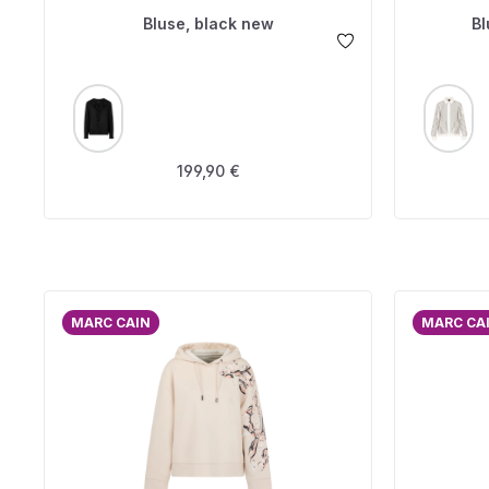
Bluse, black new
Bl
AUSWÄHLEN
A
FARBE
FARBE
Regulärer Preis:
199,90 €
MARC CAIN
MARC CA