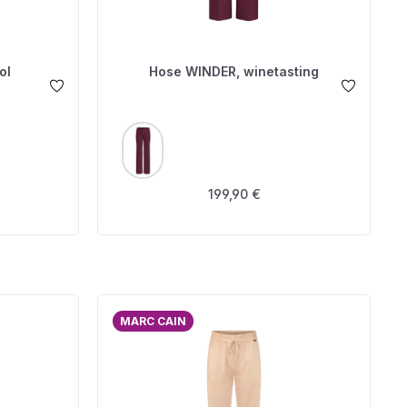
ol
Hose WINDER, winetasting
AUSWÄHLEN
FARBE
s:
Regulärer Preis:
199,90 €
MARC CAIN