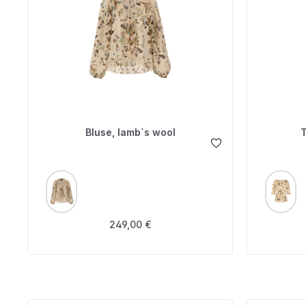
Bluse, lamb`s wool
T
AUSWÄHLEN
A
FARBE
FARBE
Regulärer Preis:
249,00 €