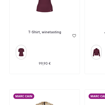
T-Shirt, winetasting
AUSWÄHLEN
A
FARBE
FARBE
Regulärer Preis:
99,90 €
MARC CAIN
MARC CA