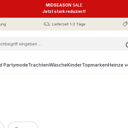
MIDSEASON
SALE
Jetzt stark reduziert!
ung
Lieferzeit 1-2 Tage
nd Partymode
Trachten
Wäsche
Kinder
Topmarken
Heinze v