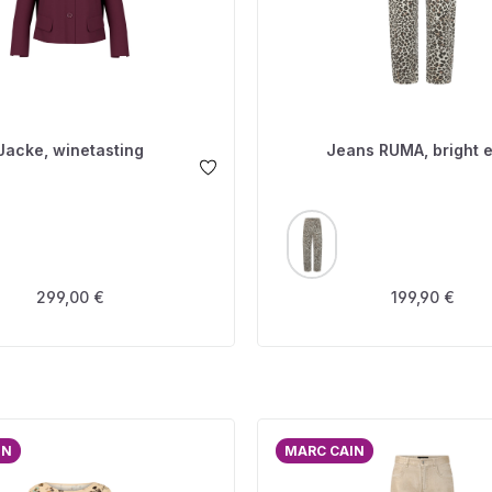
Jacke, winetasting
Jeans RUMA, bright 
USWÄHLEN
AUSWÄHLEN
FARBE
Regulärer Preis:
Regulärer Prei
299,00 €
199,90 €
IN
MARC CAIN