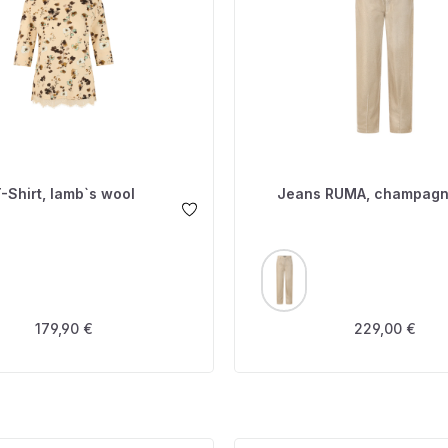
-Shirt, lamb`s wool
Jeans RUMA, champagn
USWÄHLEN
AUSWÄHLEN
FARBE
Regulärer Preis:
Regulärer Prei
179,90 €
229,00 €