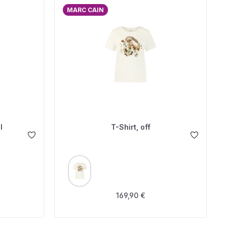
MARC CAIN
l
T-Shirt, off
AUSWÄHLEN
FARBE
s:
Regulärer Preis:
169,90 €