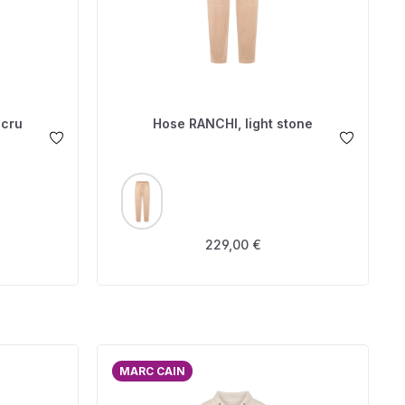
ecru
Hose RANCHI, light stone
AUSWÄHLEN
FARBE
s:
Regulärer Preis:
229,00 €
MARC CAIN