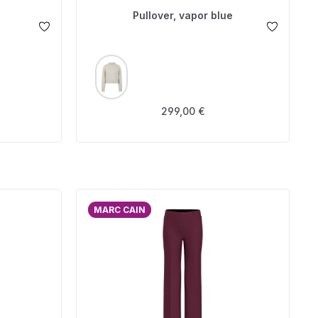
e
Pullover, vapor blue
AUSWÄHLEN
FARBE
s:
Regulärer Preis:
299,00 €
MARC CAIN