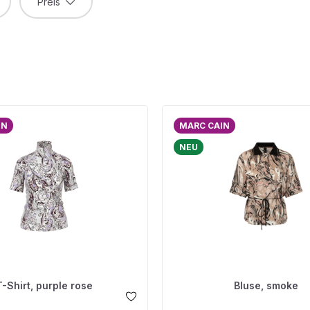
Preis
IN
MARC CAIN
NEU
T-Shirt, purple rose
Bluse, smoke