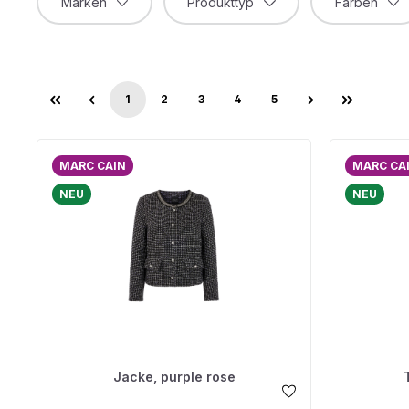
Marken
Produkttyp
Farben
1
2
3
4
5
Seite
Seite
Seite
Seite
Seite
MARC CAIN
MARC CA
NEU
NEU
Jacke, purple rose