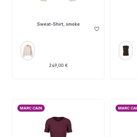
Sweat-Shirt, smoke
AUSWÄHLEN
A
FARBE
FARBE
Regulärer Preis:
249,00 €
MARC CAIN
MARC CA