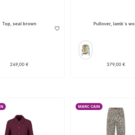
Top, seal brown
Pullover, lamb`s wo
USWÄHLEN
AUSWÄHLEN
FARBE
Regulärer Preis:
Regulärer Prei
249,00 €
379,00 €
IN
MARC CAIN