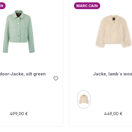
IN
MARC CAIN
door-Jacke, silt green
Jacke, lamb`s woo
USWÄHLEN
AUSWÄHLEN
FARBE
Regulärer Preis:
Regulärer Prei
499,00 €
449,00 €