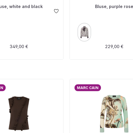
use, white and black
Bluse, purple ros
USWÄHLEN
AUSWÄHLEN
FARBE
Regulärer Preis:
Regulärer Prei
349,00 €
229,00 €
IN
MARC CAIN