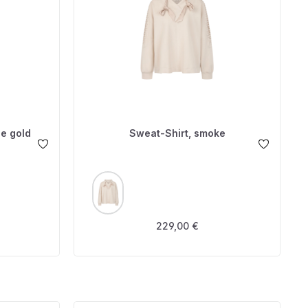
e gold
Sweat-Shirt, smoke
AUSWÄHLEN
FARBE
s:
Regulärer Preis:
229,00 €