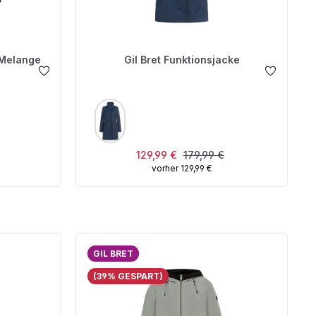
 Melange
Gil Bret Funktionsjacke
AUSWÄHLEN
FARBE
s:
Verkaufspreis:
Regulärer Preis:
129,99 €
179,99 €
vorher 129,99 €
GIL BRET
(39% GESPART)