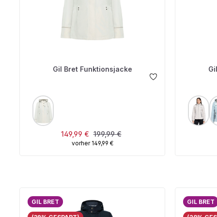
Gil Bret Funktionsjacke
Gi
AUSWÄHLEN
A
FARBE
FARBE
Verkaufspreis:
Regulärer Preis:
149,99 €
199,99 €
vorher 149,99 €
GIL BRET
GIL BRET