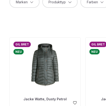
Marken
Produkttyp
Farben
GIL BRET
GIL BRET
NEU
NEU
Jacke Watte, Dusty Petrol
Ja