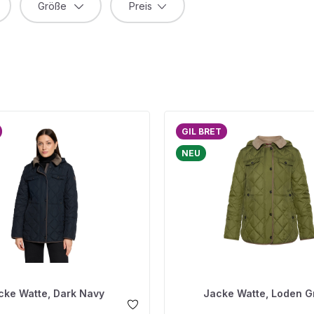
Größe
Preis
GIL BRET
NEU
cke Watte, Dark Navy
Jacke Watte, Loden G