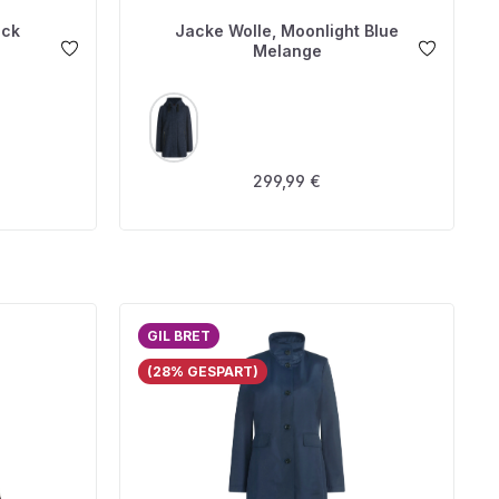
ack
Jacke Wolle, Moonlight Blue
Melange
AUSWÄHLEN
FARBE
s:
Regulärer Preis:
299,99 €
GIL BRET
(28% GESPART)