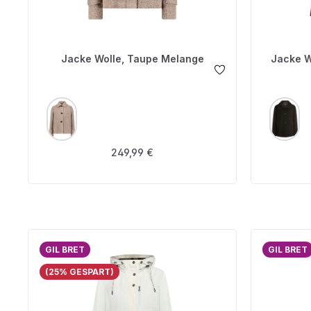
Jacke Wolle, Taupe Melange
Jacke W
AUSWÄHLEN
A
FARBE
FARBE
Regulärer Preis:
249,99 €
GIL BRET
GIL BRET
(25% GESPART)