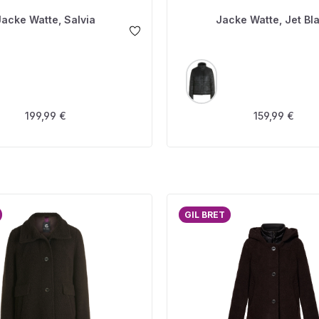
Jacke Watte, Salvia
Jacke Watte, Jet Bl
USWÄHLEN
AUSWÄHLEN
FARBE
Regulärer Preis:
Regulärer Prei
199,99 €
159,99 €
GIL BRET