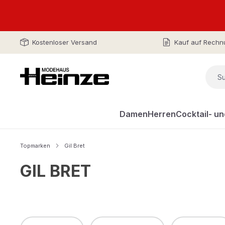
Kostenloser Versand
Kauf auf Rechn
Damen
Herren
Cocktail- u
Topmarken
Gil Bret
GIL BRET