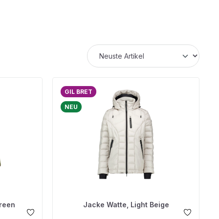
GIL BRET
NEU
reen
Jacke Watte, Light Beige