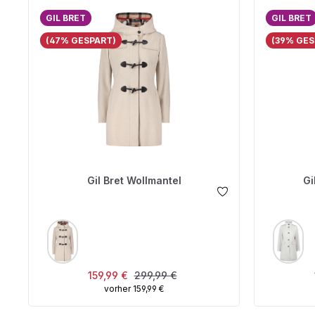
GIL BRET
GIL BRET
(47% GESPART)
(39% GES
Gil Bret Wollmantel
Gi
AUSWÄHLEN
A
FARBE
FARBE
Verkaufspreis:
Regulärer Preis:
159,99 €
299,99 €
vorher 159,99 €