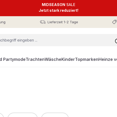
MIDSEASON
SALE
Jetzt stark reduziert!
ung
Lieferzeit 1-2 Tage
nd Partymode
Trachten
Wäsche
Kinder
Topmarken
Heinze v