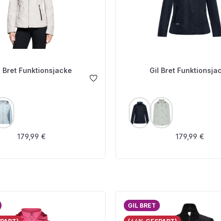
l Bret Funktionsjacke
Gil Bret Funktionsja
USWÄHLEN
AUSWÄHLEN
FARBE
Regulärer Preis:
Regulärer Prei
179,99 €
179,99 €
GIL BRET