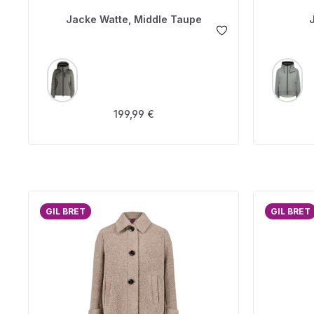
Jacke Watte, Middle Taupe
AUSWÄHLEN
A
FARBE
FARBE
Regulärer Preis:
199,99 €
GIL BRET
GIL BRET