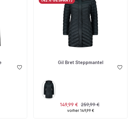
(42% GESPART)
e
Gil Bret Steppmantel
AUSWÄHLEN
FARBE
 Preis:
Verkaufspreis:
Regulärer Preis:
149,99 €
259,99 €
vorher 149,99 €