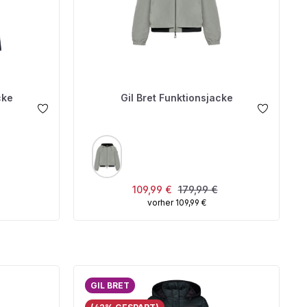
cke
Gil Bret Funktionsjacke
AUSWÄHLEN
FARBE
s:
Verkaufspreis:
Regulärer Preis:
109,99 €
179,99 €
vorher 109,99 €
GIL BRET