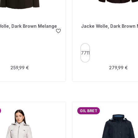
olle, Dark Brown Melange
Jacke Wolle, Dark Brown
USWÄHLEN
AUSWÄHLEN
FARBE
7711
Regulärer Preis:
Regulärer Prei
259,99 €
279,99 €
GIL BRET