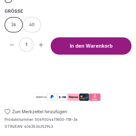
AUSWÄHLEN
GRÖSSE
36
40
Produkt Anzahl: Gib den gewünschten We
In den Warenkorb
Zum Merkzettel hinzufügen
Produktnummer:
5049004411800-118-36
GTIN/EAN:
4063536252943