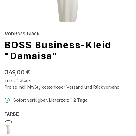
Von
Boss Black
BOSS Business-Kleid
"Damaisa"
Regulärer Preis:
349,00 €
Inhalt:
1 Stück
Preise inkl. MwSt., kostenloser Versand und Rückversand
Sofort verfügbar, Lieferzeit: 1-2 Tage
AUSWÄHLEN
FARBE
open white