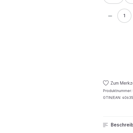
Produkt 
Zum Merkze
Produktnummer:
GTIN/EAN:
40635
Beschrei