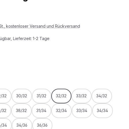
s:
wSt., kostenloser Versand und Rückversand
ügbar, Lieferzeit: 1-2 Tage
HLEN
WÄHLEN
9/32
30/32
31/32
32/32
33/32
34/32
6/32
38/32
31/34
32/34
33/34
34/34
6/34
34/36
36/36