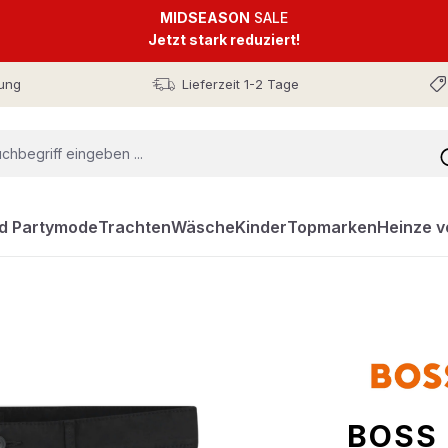
MIDSEASON
SALE
Jetzt stark reduziert!
ung
Lieferzeit 1-2 Tage
nd Partymode
Trachten
Wäsche
Kinder
Topmarken
Heinze v
BOSS 