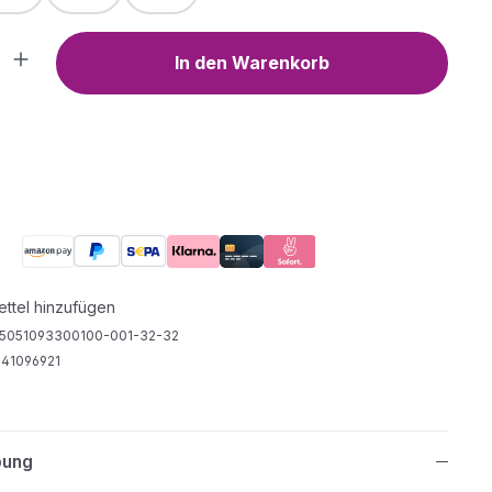
Anzahl: Gib den gewünschten Wert ein o
In den Warenkorb
ttel hinzufügen
5051093300100-001-32-32
41096921
bung