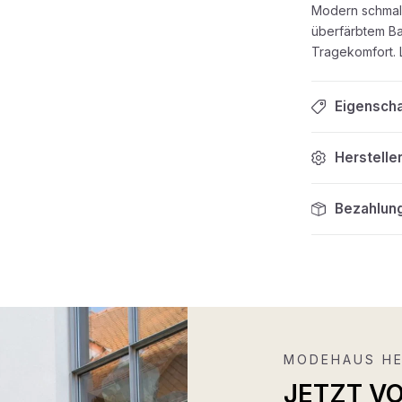
Modern schmal 
überfärbtem Bau
Tragekomfort. 
Eigensch
Herstelle
Bezahlun
MODEHAUS HE
JETZT V