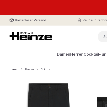
Kostenloser Versand
Kauf auf Rechn
Damen
Herren
Cocktail- u
Herren
Hosen
Chinos
Bildergalerie überspringen