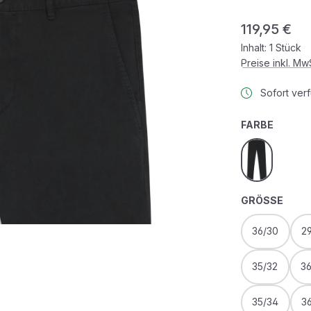
Regulärer Prei
119,95 €
Inhalt:
1 Stück
Preise inkl. M
Sofort verf
AUSWÄ
FARBE
black
AUS
GRÖSSE
36/30
2
35/32
3
35/34
3