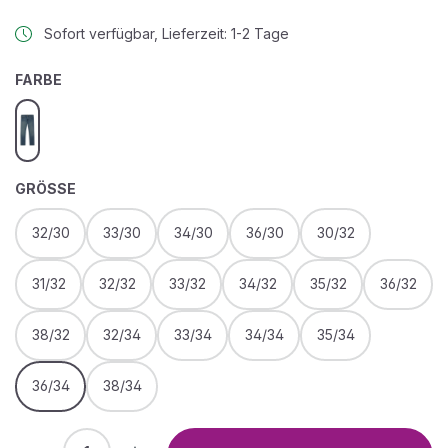
Sofort verfügbar, Lieferzeit: 1-2 Tage
AUSWÄHLEN
FARBE
blue
AUSWÄHLEN
GRÖSSE
32/30
33/30
34/30
36/30
30/32
31/32
32/32
33/32
34/32
35/32
36/32
38/32
32/34
33/34
34/34
35/34
36/34
38/34
Produkt Anzahl: Gib den gewünschten We