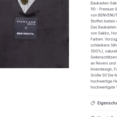
Baukasten-Sak
110 - Premium 
von BENVENUTO.
Stoffen bieten 
Das Baukasten-
von Sakko, Hos
Farben. Vorzü
schlankere Sil
(100%), naturel
Seitenschlitzen
an Revers und 
Innendesign, F
Größe 50 Die Ma
hochwertige He
hochwertigste V
Eigensch