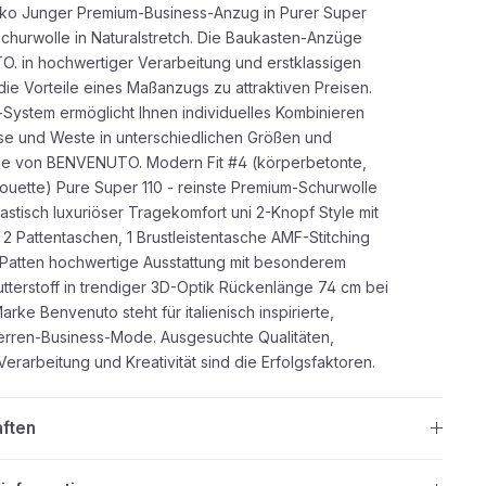
ko Junger Premium-Business-Anzug in Purer Super
Schurwolle in Naturalstretch. Die Baukasten-Anzüge
 in hochwertiger Verarbeitung und erstklassigen
die Vorteile eines Maßanzugs zu attraktiven Preisen.
System ermöglicht Ihnen individuelles Kombinieren
e und Weste in unterschiedlichen Größen und
ge von BENVENUTO. Modern Fit #4 (körperbetonte,
houette) Pure Super 110 - reinste Premium-Schurwolle
astisch luxuriöser Tragekomfort uni 2-Knopf Style mit
 2 Pattentaschen, 1 Brustleistentasche AMF-Stitching
Patten hochwertige Ausstattung mit besonderem
utterstoff in trendiger 3D-Optik Rückenlänge 74 cm bei
rke Benvenuto steht für italienisch inspirierte,
rren-Business-Mode. Ausgesuchte Qualitäten,
erarbeitung und Kreativität sind die Erfolgsfaktoren.
aften