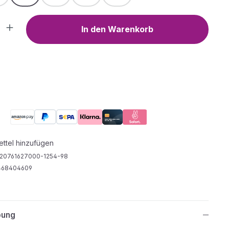
Anzahl: Gib den gewünschten Wert ein o
In den Warenkorb
ttel hinzufügen
20761627000-1254-98
468404609
bung