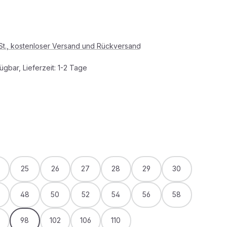
s:
wSt., kostenloser Versand und Rückversand
ügbar, Lieferzeit: 1-2 Tage
HLEN
WÄHLEN
25
26
27
28
29
30
48
50
52
54
56
58
98
102
106
110