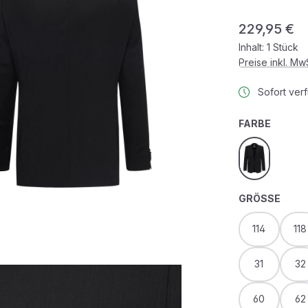
Regulärer Prei
229,95 €
Inhalt:
1 Stück
Preise inkl. M
Sofort verf
AUSWÄ
FARBE
dunkelblau
AUS
GRÖSSE
114
118
31
32
60
62