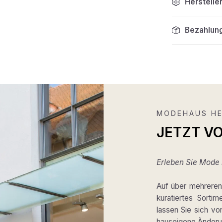
Herstelle
Bezahlun
MODEHAUS HE
JETZT V
Erleben Sie Mode m
Auf über mehreren 
kuratiertes Sortim
lassen Sie sich v
hauseigene Änderun