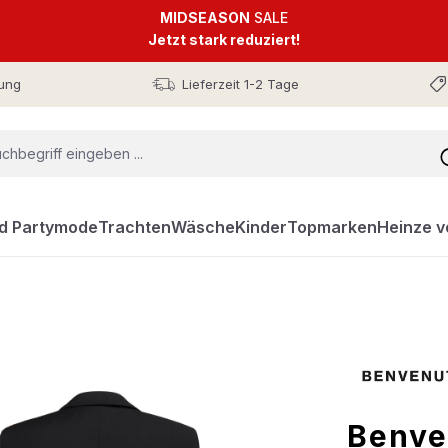
MIDSEASON
SALE
Jetzt stark reduziert!
ung
Lieferzeit 1-2 Tage
nd Partymode
Trachten
Wäsche
Kinder
Topmarken
Heinze v
Benve