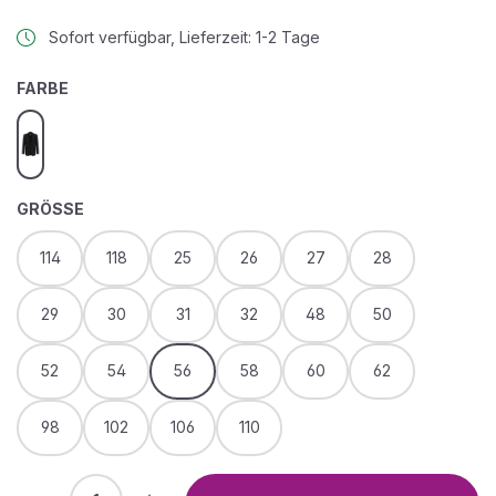
Sofort verfügbar, Lieferzeit: 1-2 Tage
AUSWÄHLEN
FARBE
dunkelblau
AUSWÄHLEN
GRÖSSE
114
118
25
26
27
28
29
30
31
32
48
50
52
54
56
58
60
62
98
102
106
110
Produkt Anzahl: Gib den gewünschten We