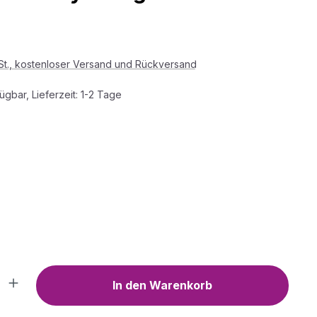
s:
wSt., kostenloser Versand und Rückversand
ügbar, Lieferzeit: 1-2 Tage
HLEN
WÄHLEN
Anzahl: Gib den gewünschten Wert ein o
In den Warenkorb