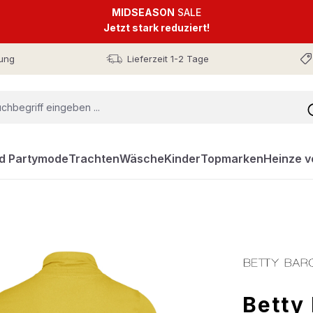
MIDSEASON
SALE
Jetzt stark reduziert!
ung
Lieferzeit 1-2 Tage
nd Partymode
Trachten
Wäsche
Kinder
Topmarken
Heinze v
Betty