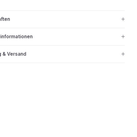
aften
rinformationen
g & Versand