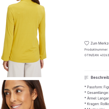
Zum Merkze
Produktnummer:
GTIN/EAN:
40263
Beschrei
* Passform: Fig
* Gesamtlänge:
* Ärmel: Langar
* Kragen: Rollk