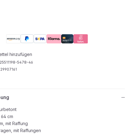
ttel hinzufügen
25511198-5478-46
29907161
bung
urbetont
 64 cm
m, mit Raffung
ragen, mit Raffungen