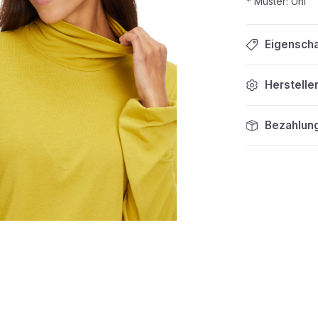
* Muster: Uni
Eigensch
Herstelle
Bezahlun