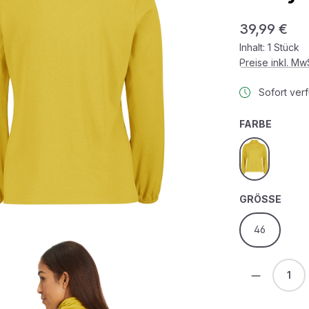
Regulärer Prei
39,99 €
Inhalt:
1 Stück
Preise inkl. M
Sofort verf
AUSWÄ
FARBE
gelb
AUS
GRÖSSE
46
Produkt 