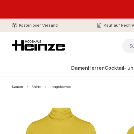
Kostenloser Versand
Kauf auf Rechn
Damen
Herren
Cocktail- u
Damen
Shirts
Longsleeves
Bildergalerie überspringen