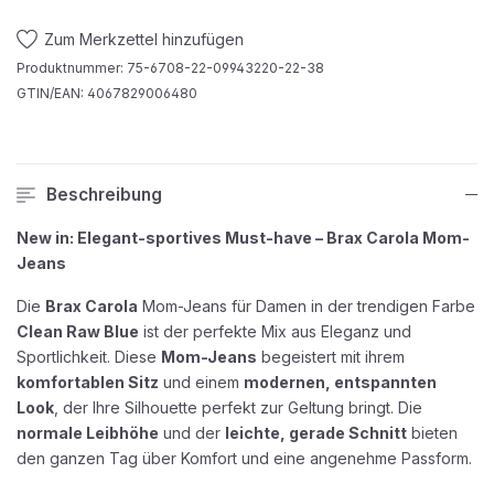
Zum Merkzettel hinzufügen
Produktnummer:
75-6708-22-09943220-22-38
GTIN/EAN:
4067829006480
Beschreibung
New in: Elegant-sportives Must-have – Brax Carola Mom-
Jeans
Die
Brax Carola
Mom-Jeans für Damen in der trendigen Farbe
Clean Raw Blue
ist der perfekte Mix aus Eleganz und
Sportlichkeit. Diese
Mom-Jeans
begeistert mit ihrem
komfortablen Sitz
und einem
modernen, entspannten
Look
, der Ihre Silhouette perfekt zur Geltung bringt. Die
normale Leibhöhe
und der
leichte, gerade Schnitt
bieten
den ganzen Tag über Komfort und eine angenehme Passform.