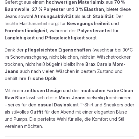
Gefertigt aus einem
hochwertigen Materialmix
aus
70 %
Baumwolle
,
27 % Polyester
und
3 % Elasthan
, bietet diese
Jeans sowohl
Atmungsaktivität
als auch
Stabilität
. Der
leichte Elasthananteil sorgt für
Bewegungsfreiheit
und
Formbeständigkeit
, während der
Polyesteranteil
für
Langlebigkeit
und
Pflegeleichtigkeit
sorgt.
Dank der
pflegeleichten Eigenschaften
(waschbar bei 30°C
im Schonwaschgang, nicht bleichen, nicht im Wäschetrockner
trocknen, nicht heiß bügeln) bleibt Ihre
Brax Carola Mom-
Jeans
auch nach vielen Wäschen in bestem Zustand und
behält ihre
frische Optik
.
Mit ihrem
zeitlosen Design
und der
modischen Farbe Clean
Raw Blue
lässt sich diese
Mom-Jeans
vielseitig kombinieren
– sei es für den
casual Daylook
mit T-Shirt und Sneakers oder
als stilvolles
Outfit
für den Abend mit einer eleganten Bluse
und Pumps. Die perfekte Wahl für alle, die Komfort und Stil
vereinen möchten.