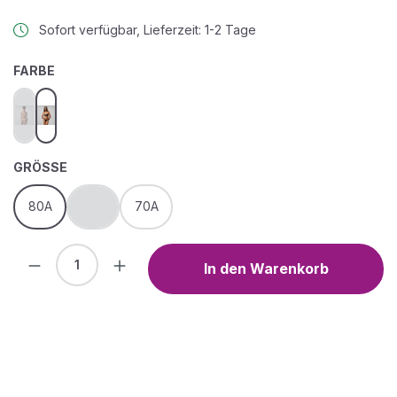
Sofort verfügbar, Lieferzeit: 1-2 Tage
AUSWÄHLEN
FARBE
bare
black
(Diese Option ist zurzeit nicht verfügbar.)
AUSWÄHLEN
GRÖSSE
80A
75B
70A
(Diese Option ist zurzeit nicht verfügbar.)
Produkt Anzahl: Gib den gewünschten We
In den Warenkorb