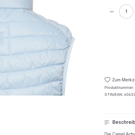
Produkt 
Zum Merkze
Produktnummer:
GTIN/EAN:
4063
Beschrei
Die Camel Acti