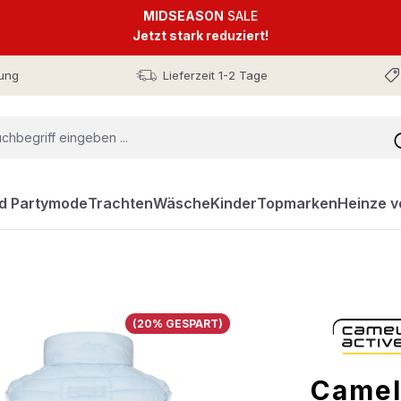
MIDSEASON
SALE
Jetzt stark reduziert!
ung
Lieferzeit 1-2 Tage
nd Partymode
Trachten
Wäsche
Kinder
Topmarken
Heinze v
(20% GESPART)
Camel