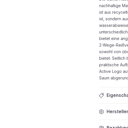
nachhaltige Mat
ist aus recycel
ist, sondern auc
wasserabweisen
unterschiedlic
bietet eine a
2-Wege-Reißver
sowohl von obe
bietet. Seitlic
praktische Auf
Active Logo au
Saum abgerunde
Eigensch
Herstelle
Bezahlun