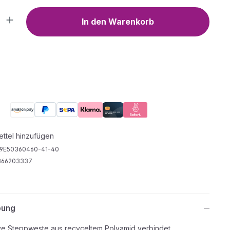
Anzahl: Gib den gewünschten Wert ein o
In den Warenkorb
ttel hinzufügen
9E50360460-41-40
366203337
bung
ve Steppweste aus recyceltem Polyamid verbindet