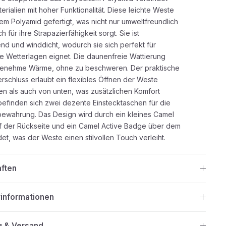
erialien mit hoher Funktionalität. Diese leichte Weste
tem Polyamid gefertigt, was nicht nur umweltfreundlich
h für ihre Strapazierfähigkeit sorgt. Sie ist
d und winddicht, wodurch sie sich perfekt für
he Wetterlagen eignet. Die daunenfreie Wattierung
ngenehme Wärme, ohne zu beschweren. Der praktische
schluss erlaubt ein flexibles Öffnen der Weste
n als auch von unten, was zusätzlichen Komfort
h befinden sich zwei dezente Einstecktaschen für die
bewahrung. Das Design wird durch ein kleines Camel
f der Rückseite und ein Camel Active Badge über dem
t, was der Weste einen stilvollen Touch verleiht.
aften
rinformationen
g & Versand