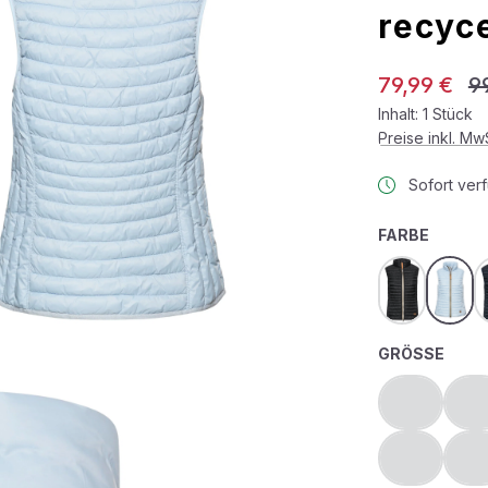
recyc
Verkaufspreis:
Re
79,99 €
9
Inhalt:
1 Stück
Preise inkl. M
Sofort verf
AUSWÄ
FARBE
black
light 
AUS
GRÖSSE
36
38
(Diese Optio
(D
52
54
(Diese Optio
(D