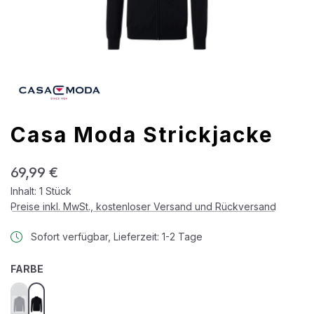
Casa Moda Strickjacke
Regulärer Preis:
69,99 €
Inhalt:
1 Stück
Preise inkl. MwSt., kostenloser Versand und Rückversand
Sofort verfügbar, Lieferzeit: 1-2 Tage
AUSWÄHLEN
FARBE
blau
schwarz
(Diese Option ist zurzeit nicht verfügbar.)