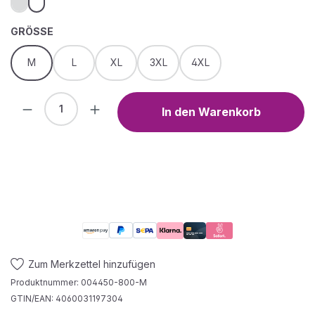
AUSWÄHLEN
GRÖSSE
M
L
XL
3XL
4XL
Produkt Anzahl: Gib den gewünschten We
In den Warenkorb
Zum Merkzettel hinzufügen
Produktnummer:
004450-800-M
GTIN/EAN:
4060031197304