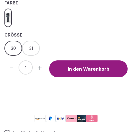
AUSWÄHLEN
FARBE
164
AUSWÄHLEN
GRÖSSE
30
31
Produkt Anzahl: Gib den gewünschten We
In den Warenkorb