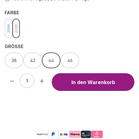
AUSWÄHLEN
FARBE
blau
pink
AUSWÄHLEN
GRÖSSE
38
42
44
46
Produkt Anzahl: Gib den gewünschten We
In den Warenkorb