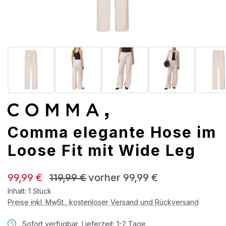
Comma elegante Hose im
Loose Fit mit Wide Leg
Verkaufspreis:
Regulärer Preis:
99,99 €
119,99 €
vorher 99,99 €
Inhalt:
1 Stück
Preise inkl. MwSt., kostenloser Versand und Rückversand
Sofort verfügbar, Lieferzeit: 1-2 Tage