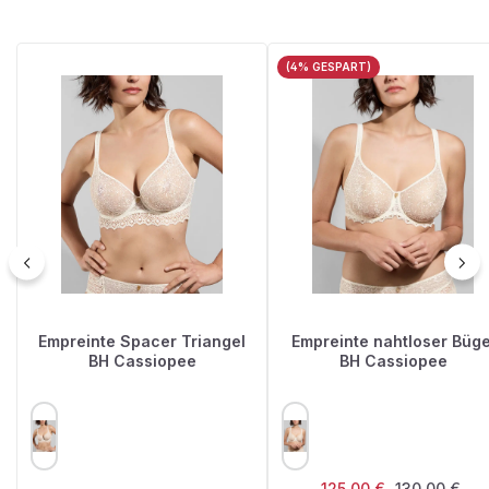
(4% GESPART)
Empreinte Spacer Triangel
Empreinte nahtloser Büge
BH Cassiopee
BH Cassiopee
AUSWÄHLEN
AUSWÄHLEN
FARBE
FARBE
Verkaufspreis:
Regulärer Pr
125,00 €
130,00 €