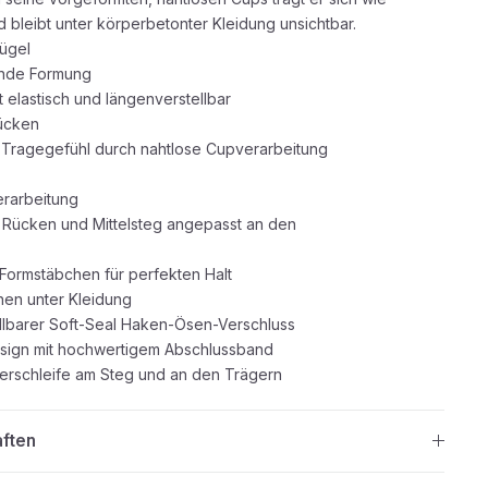
d bleibt unter körperbetonter Kleidung unsichtbar.
Bügel
runde Formung
st elastisch und längenverstellbar
ücken
Tragegefühl durch nahtlose Cupverarbeitung
erarbeitung
, Rücken und Mittelsteg angepasst an den
n Formstäbchen für perfekten Halt
nen unter Kleidung
ellbarer Soft-Seal Haken-Ösen-Verschluss
esign mit hochwertigem Abschlussband
ierschleife am Steg und an den Trägern
aften