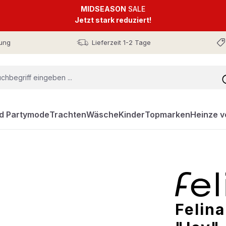
MIDSEASON
SALE
Jetzt stark reduziert!
ung
Lieferzeit 1-2 Tage
nd Partymode
Trachten
Wäsche
Kinder
Topmarken
Heinze v
Felin