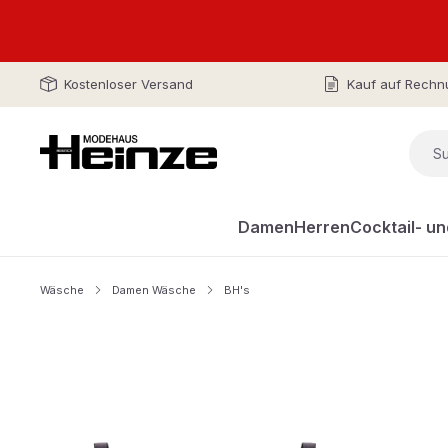
Kostenloser Versand
Kauf auf Rechn
Damen
Herren
Cocktail- u
Wäsche
Damen Wäsche
BH's
Bildergalerie überspringen