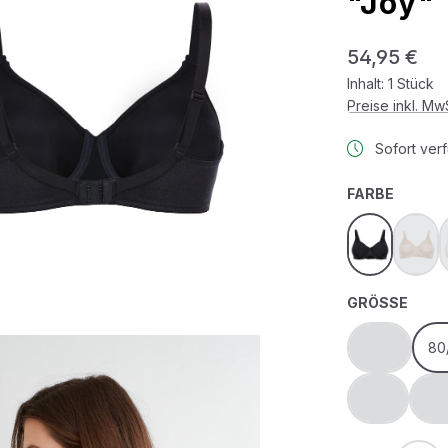
"Joy"
Regulärer Prei
54,95 €
Inhalt:
1 Stück
Preise inkl. M
Sofort verf
AUSWÄ
FARBE
magic blue
sand
(Dies
AUS
GRÖSSE
75/D
80
(Diese Optio
95/E
75/
(Diese Optio
(