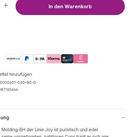
Anzahl: Gib den gewünschten Wert ein o
In den Warenkorb
ttel hinzufügen
0000601-030-80-D
87165666
bung
e Molding-BH der Linie Joy ist puristisch und edel
 seine vorgeformten, nahtlosen Cups trägt er sich wie