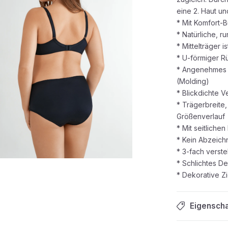
eine 2. Haut un
* Mit Komfort-
* Natürliche, 
* Mittelträger i
* U-förmiger R
* Angenehmes 
(Molding)
* Blickdichte V
* Trägerbreite
Größenverlauf
* Mit seitliche
* Kein Abzeich
* 3-fach verst
* Schlichtes D
* Dekorative Z
Eigensch