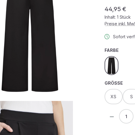
Regulärer Prei
44,95 €
Inhalt:
1 Stück
Preise inkl. M
Sofort verf
AUSWÄ
FARBE
black
AUS
GRÖSSE
XS
S
Produkt 