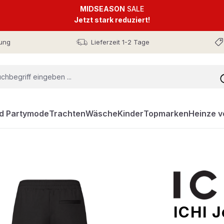
MIDSEASON
SALE
Jetzt stark reduziert!
ung
Lieferzeit 1-2 Tage
nd Partymode
Trachten
Wäsche
Kinder
Topmarken
Heinze v
ICHI 