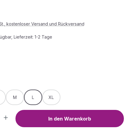
s:
wSt., kostenloser Versand und Rückversand
ügbar, Lieferzeit: 1-2 Tage
HLEN
WÄHLEN
M
L
XL
Anzahl: Gib den gewünschten Wert ein o
In den Warenkorb