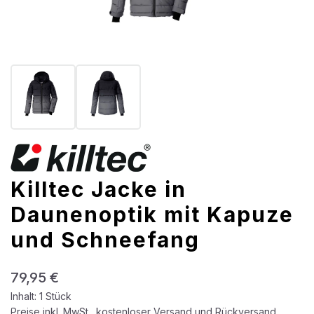
Killtec Jacke in
Daunenoptik mit Kapuze
und Schneefang
Regulärer Preis:
79,95 €
Inhalt:
1 Stück
Preise inkl. MwSt., kostenloser Versand und Rückversand