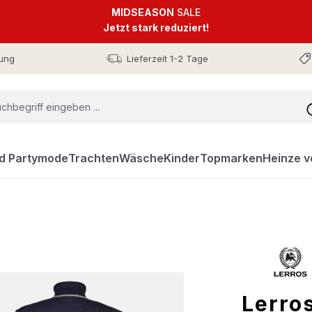
MIDSEASON
SALE
Jetzt stark reduziert!
ung
Lieferzeit 1-2 Tage
nd Partymode
Trachten
Wäsche
Kinder
Topmarken
Heinze v
Lerros