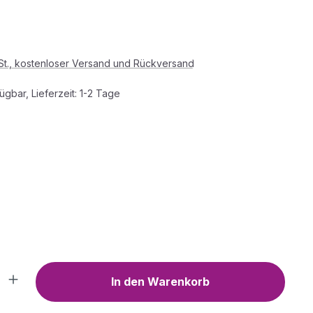
s:
wSt., kostenloser Versand und Rückversand
ügbar, Lieferzeit: 1-2 Tage
HLEN
WÄHLEN
Anzahl: Gib den gewünschten Wert ein o
In den Warenkorb