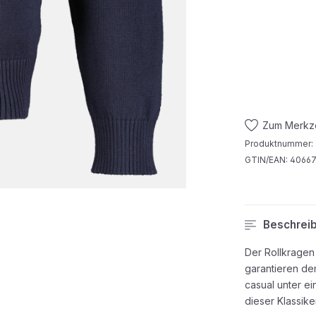
Zum Merkze
Produktnummer:
GTIN/EAN:
40667
Beschrei
Der Rollkragen
garantieren de
casual unter e
dieser Klassike