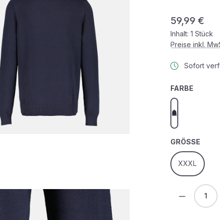
Regulärer Prei
59,99 €
Inhalt:
1 Stück
Preise inkl. M
Sofort verf
AUSWÄ
FARBE
classic navy
AUS
GRÖSSE
XXXL
Produkt 