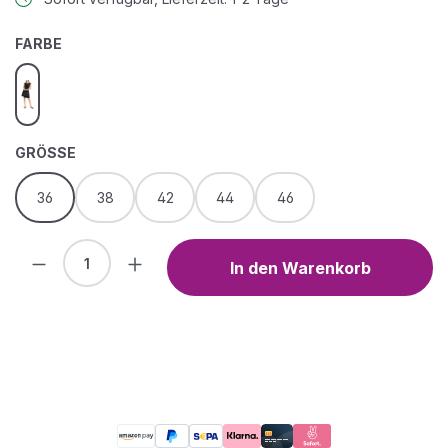
AUSWÄHLEN
FARBE
black
AUSWÄHLEN
GRÖSSE
36
38
42
44
46
Produkt Anzahl: Gib den gewünschten We
In den Warenkorb