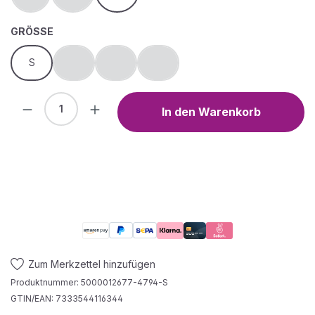
AUSWÄHLEN
GRÖSSE
S
L
XXL
3XL
(Diese Option ist zurzeit nicht verfügbar.)
(Diese Option ist zurzeit nicht verfügbar.)
(Diese Option ist zurzeit nicht verfügb
Produkt Anzahl: Gib den gewünschten We
In den Warenkorb
Zum Merkzettel hinzufügen
Produktnummer:
5000012677-4794-S
GTIN/EAN:
7333544116344