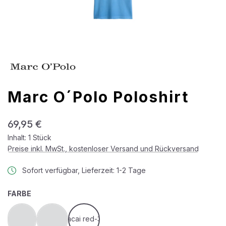
Marc O´Polo Poloshirt
Regulärer Preis:
69,95 €
Inhalt:
1 Stück
Preise inkl. MwSt., kostenloser Versand und Rückversand
Sofort verfügbar, Lieferzeit: 1-2 Tage
AUSWÄHLEN
FARBE
acai red
acai red-2
acai red-3
(Diese Option ist zurzeit nicht verfügbar.)
(Diese Option ist zurzeit nicht verfügbar.)