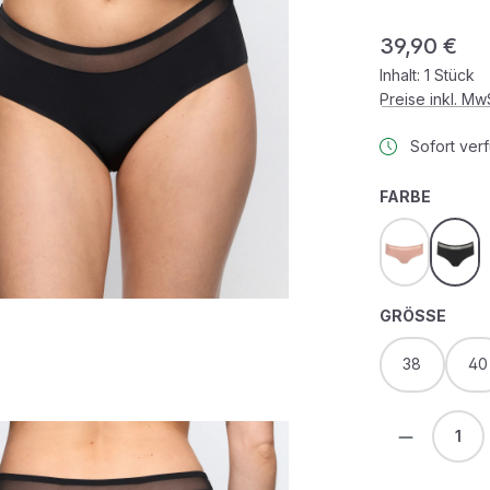
Regulärer Prei
39,90 €
Inhalt:
1 Stück
Preise inkl. M
Sofort verf
AUSWÄ
FARBE
powder ros
schw
AUS
GRÖSSE
38
40
Produkt 