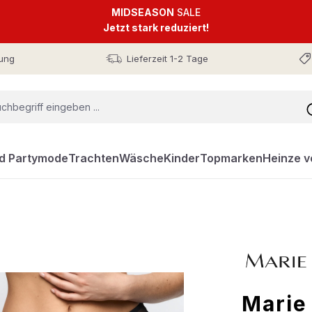
MIDSEASON
SALE
Jetzt stark reduziert!
ung
Lieferzeit 1-2 Tage
nd Partymode
Trachten
Wäsche
Kinder
Topmarken
Heinze v
Marie