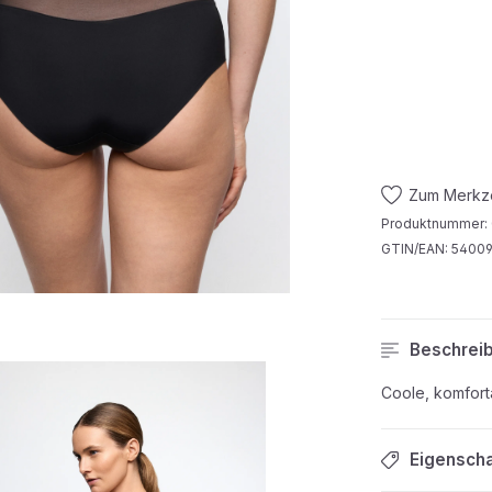
Zum Merkze
Produktnummer:
GTIN/EAN:
5400
Beschrei
Coole, komforta
Eigensch