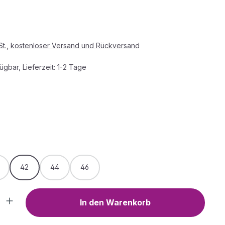
s:
wSt., kostenloser Versand und Rückversand
ügbar, Lieferzeit: 1-2 Tage
HLEN
e
arz
WÄHLEN
42
44
46
Anzahl: Gib den gewünschten Wert ein o
In den Warenkorb