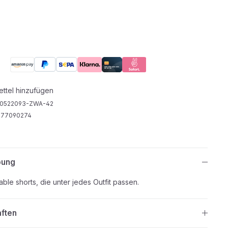
ttel hinzufügen
0522093-ZWA-42
977090274
bung
ble shorts, die unter jedes Outfit passen.
aften