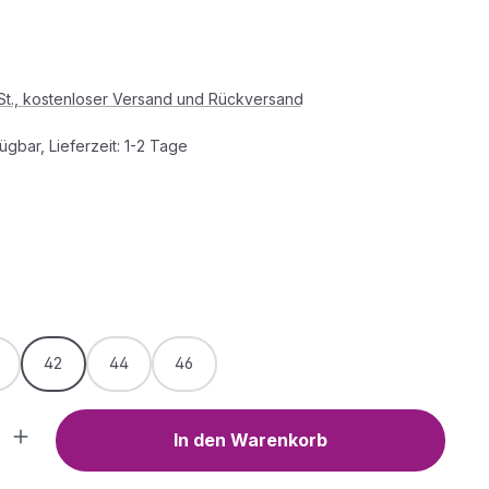
s:
wSt., kostenloser Versand und Rückversand
ügbar, Lieferzeit: 1-2 Tage
HLEN
e
arz
WÄHLEN
42
44
46
Anzahl: Gib den gewünschten Wert ein o
In den Warenkorb