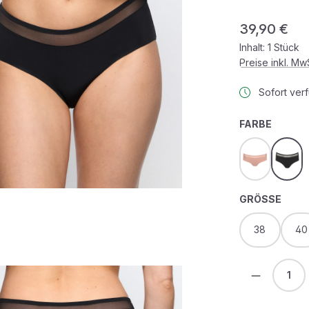
Regulärer Prei
39,90 €
Inhalt:
1 Stück
Preise inkl. M
Sofort verf
AUSWÄ
FARBE
powder ros
schw
AUS
GRÖSSE
38
40
Produkt 