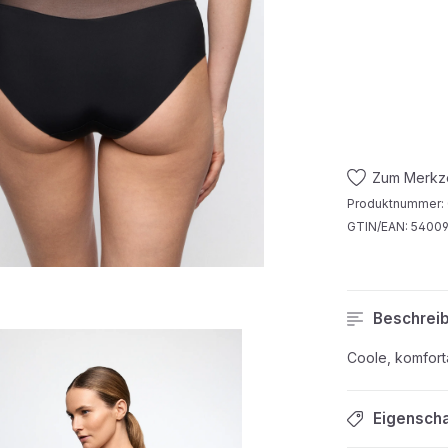
Zum Merkze
Produktnummer:
GTIN/EAN:
5400
Beschrei
Coole, komforta
Eigensch