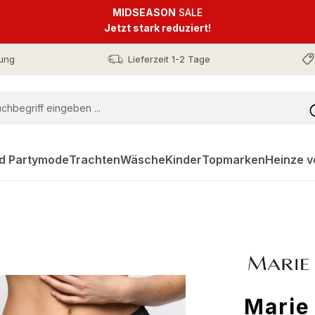
MIDSEASON
SALE
Jetzt stark reduziert!
ung
Lieferzeit 1-2 Tage
nd Partymode
Trachten
Wäsche
Kinder
Topmarken
Heinze v
Marie