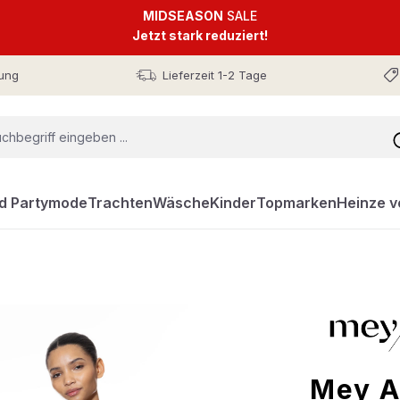
MIDSEASON
SALE
Jetzt stark reduziert!
ung
Lieferzeit 1-2 Tage
nd Partymode
Trachten
Wäsche
Kinder
Topmarken
Heinze v
Mey A