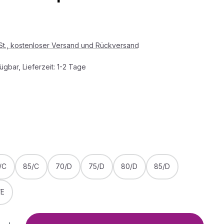
s:
wSt., kostenloser Versand und Rückversand
ügbar, Lieferzeit: 1-2 Tage
HLEN
WÄHLEN
/C
85/C
70/D
75/D
80/D
85/D
/E
Anzahl: Gib den gewünschten Wert ein o