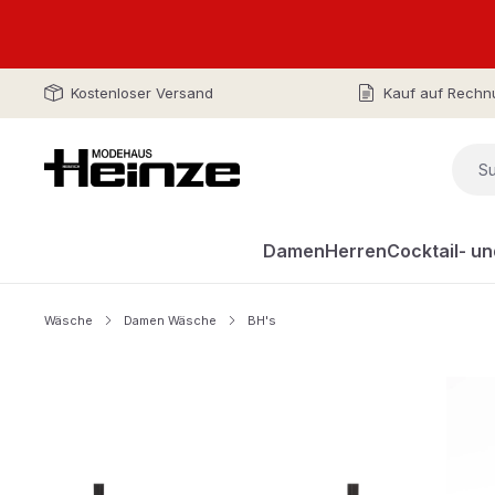
Kostenloser Versand
Kauf auf Rechn
Damen
Herren
Cocktail- u
Wäsche
Damen Wäsche
BH's
Bildergalerie überspringen