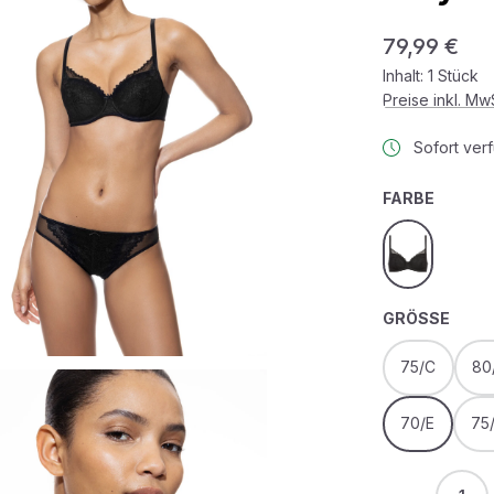
Regulärer Prei
79,99 €
Inhalt:
1 Stück
Preise inkl. M
Sofort verf
AUSWÄ
FARBE
schwarz
AUS
GRÖSSE
75/C
80
70/E
75
Produkt 