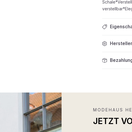
Schale*Verstel
verstellbar*El
Eigensch
Herstelle
Bezahlun
MODEHAUS HE
JETZT V