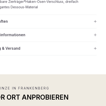
lbare Zierträger*Haken-Ösen-Verschluss, dreifach
egantes Dessous-Material
aften
rinformationen
g & Versand
INZE IN FRANKENBERG
OR ORT ANPROBIEREN