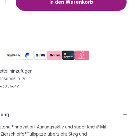
In den Warenkorb
ttel hinzufügen
1350005-3-70-E
946034649
bung
erial*Innovation: Atmungsaktiv und super leicht*Mit
Zierschleife*Tüllspitze überzieht Steg und