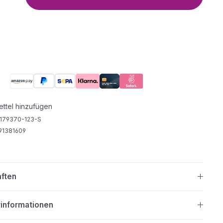
ttel hinzufügen
179370-123-S
91381609
aften
rinformationen