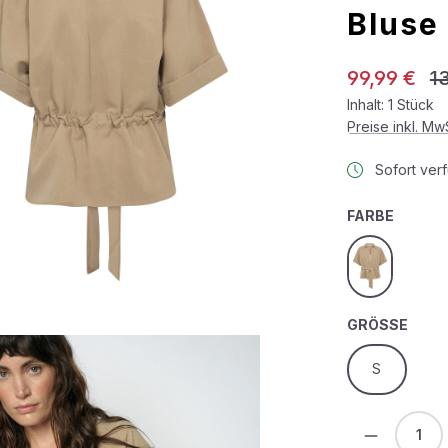
Bluse
Verkaufspreis:
Re
99,99 €
1
Inhalt:
1 Stück
Preise inkl. M
Sofort verf
AUSWÄ
FARBE
sesame
AUS
GRÖSSE
S
Produkt 