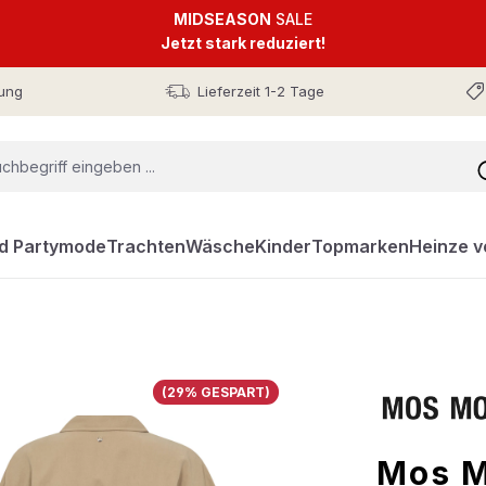
MIDSEASON
SALE
Jetzt stark reduziert!
ung
Lieferzeit 1-2 Tage
nd Partymode
Trachten
Wäsche
Kinder
Topmarken
Heinze v
(29% GESPART)
Mos M