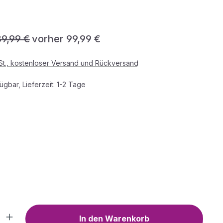
gulärer Preis:
39,99 €
vorher 99,99 €
wSt., kostenloser Versand und Rückversand
ügbar, Lieferzeit: 1-2 Tage
HLEN
WÄHLEN
Anzahl: Gib den gewünschten Wert ein o
In den Warenkorb