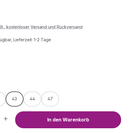
s:
wSt., kostenloser Versand und Rückversand
ügbar, Lieferzeit: 1-2 Tage
HLEN
WÄHLEN
43
44
47
Anzahl: Gib den gewünschten Wert ein o
In den Warenkorb