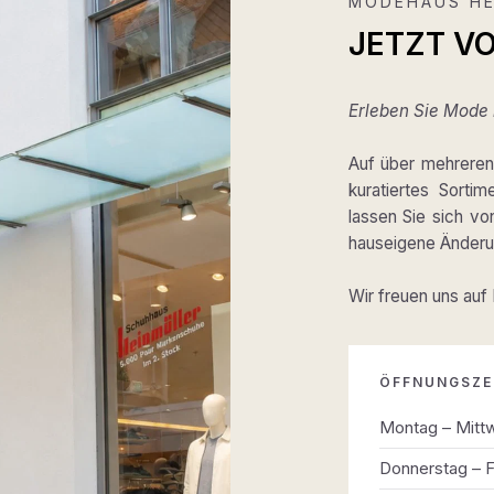
MODEHAUS HE
JETZT V
Erleben Sie Mode m
Auf über mehreren 
kuratiertes Sortim
lassen Sie sich v
hauseigene Änderun
Wir freuen uns auf
ÖFFNUNGSZE
Montag – Mitt
Donnerstag – F