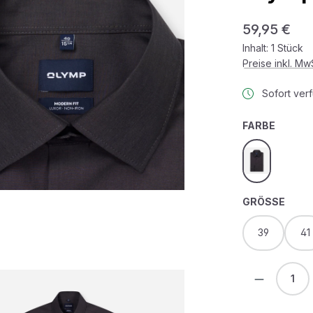
Regulärer Prei
59,95 €
Inhalt:
1 Stück
Preise inkl. M
Sofort verf
AUSWÄ
FARBE
anthrazit
AUS
GRÖSSE
39
41
Produkt 