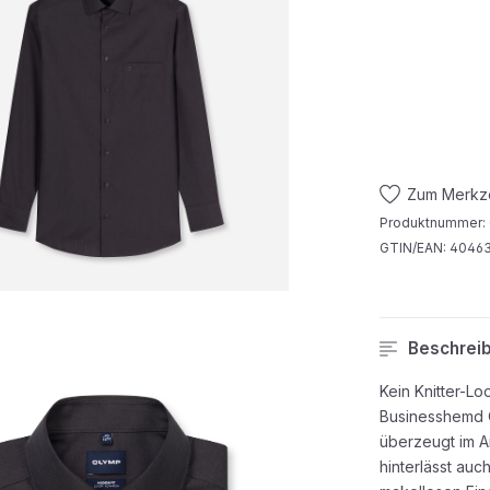
Zum Merkze
Produktnummer:
GTIN/EAN:
40463
Beschrei
Kein Knitter-Lo
Businesshemd 
überzeugt im Ar
hinterlässt au