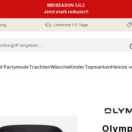
MIDSEASON
SALE
Jetzt stark reduziert!
ung
Lieferzeit 1-2 Tage
nd Partymode
Trachten
Wäsche
Kinder
Topmarken
Heinze v
Olymp