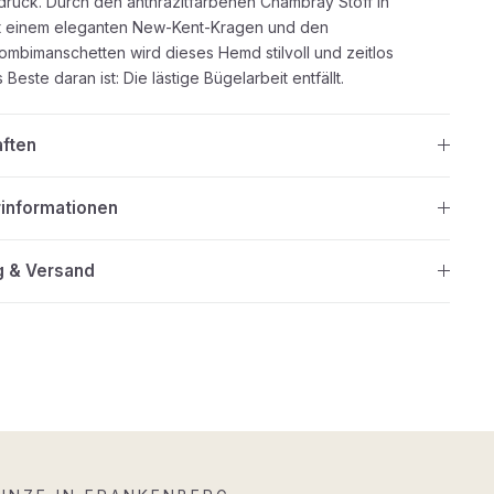
druck. Durch den anthrazitfarbenen Chambray Stoff in
it einem eleganten New-Kent-Kragen und den
ombimanschetten wird dieses Hemd stilvoll und zeitlos
Beste daran ist: Die lästige Bügelarbeit entfällt.
aften
rinformationen
g & Versand