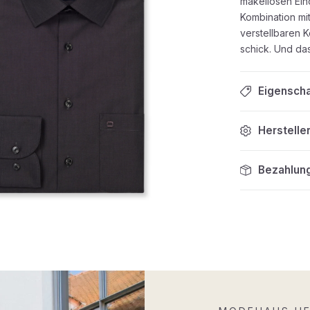
makellosen Ein
Kombination m
verstellbaren K
schick. Und das 
Eigensch
Herstelle
Bezahlun