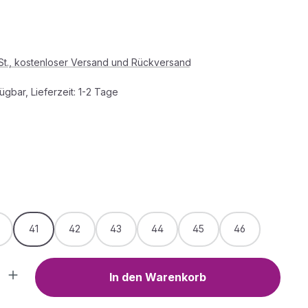
s:
wSt., kostenloser Versand und Rückversand
ügbar, Lieferzeit: 1-2 Tage
HLEN
WÄHLEN
41
42
43
44
45
46
Anzahl: Gib den gewünschten Wert ein o
In den Warenkorb