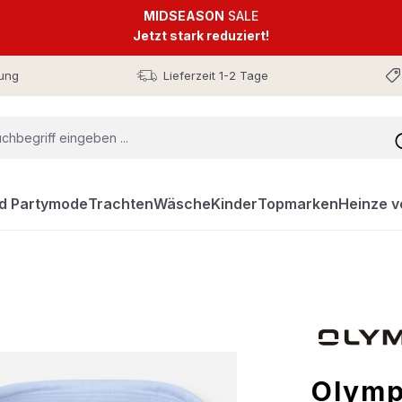
MIDSEASON
SALE
Jetzt stark reduziert!
ung
Lieferzeit 1-2 Tage
nd Partymode
Trachten
Wäsche
Kinder
Topmarken
Heinze v
Olymp