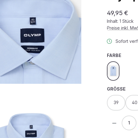
Regulärer Prei
49,95 €
Inhalt:
1 Stück
Preise inkl. M
Sofort verf
AUSWÄ
FARBE
bleu
AUS
GRÖSSE
39
40
Produkt 