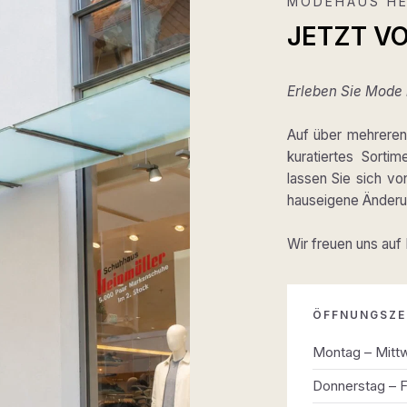
MODEHAUS HE
JETZT V
Erleben Sie Mode m
Auf über mehreren 
kuratiertes Sortim
lassen Sie sich v
hauseigene Änderun
Wir freuen uns auf
ÖFFNUNGSZE
Montag – Mitt
Donnerstag – F