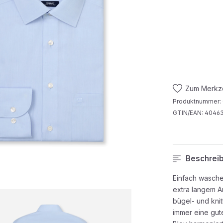
Zum Merkze
Produktnummer:
GTIN/EAN:
40463
Beschrei
Einfach wasche
extra langem A
bügel- und kni
immer eine gut