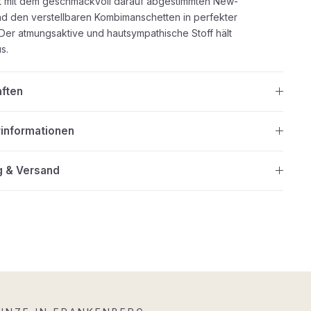
t mit dem geschmackvoll darauf abgestimmten New-
d den verstellbaren Kombimanschetten in perfekter
 Der atmungsaktive und hautsympathische Stoff hält
s.
aften
rinformationen
g & Versand