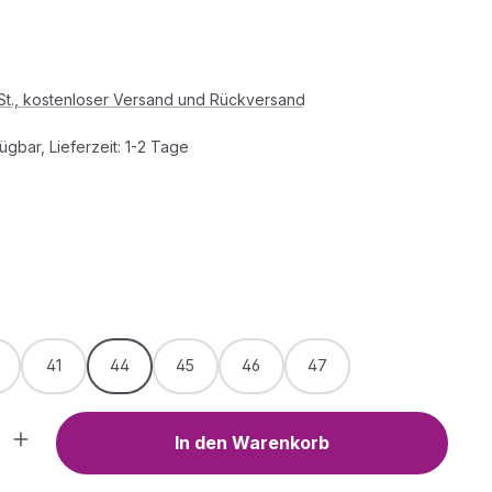
s:
wSt., kostenloser Versand und Rückversand
ügbar, Lieferzeit: 1-2 Tage
HLEN
WÄHLEN
41
44
45
46
47
Anzahl: Gib den gewünschten Wert ein o
In den Warenkorb