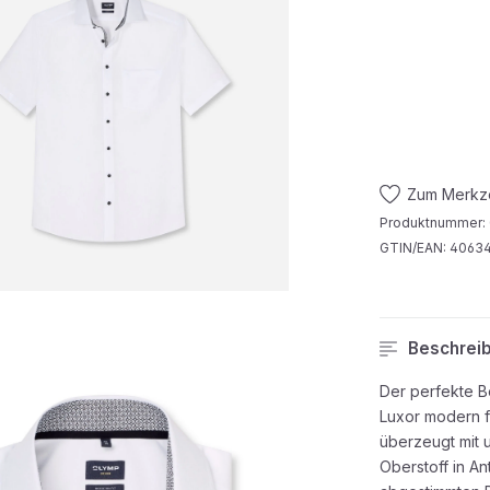
Zum Merkze
Produktnummer:
GTIN/EAN:
40634
Beschrei
Der perfekte 
Luxor modern f
überzeugt mit u
Oberstoff in An