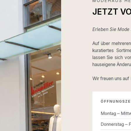
MODEHAUS HE
JETZT V
Erleben Sie Mode m
Auf über mehreren 
kuratiertes Sortim
lassen Sie sich v
hauseigene Änderun
Wir freuen uns auf
ÖFFNUNGSZE
Montag – Mitt
Donnerstag – F