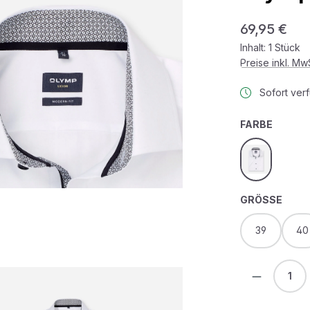
Regulärer Prei
69,95 €
Inhalt:
1 Stück
Preise inkl. M
Sofort verf
AUSWÄ
FARBE
weiss
AUS
GRÖSSE
39
40
Produkt 