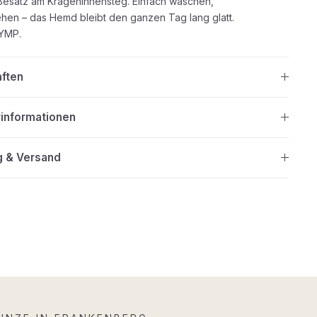
esatz am Krageninnensteg. Einfach waschen,
ehen – das Hemd bleibt den ganzen Tag lang glatt.
LYMP.
aften
rinformationen
g & Versand