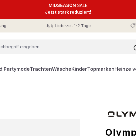
MIDSEASON
SALE
Jetzt stark reduziert!
ung
Lieferzeit 1-2 Tage
nd Partymode
Trachten
Wäsche
Kinder
Topmarken
Heinze v
Olymp