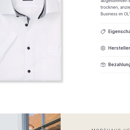
abgestimmten B
trocknen, anzi
Business im O
Eigensch
Herstelle
Bezahlun