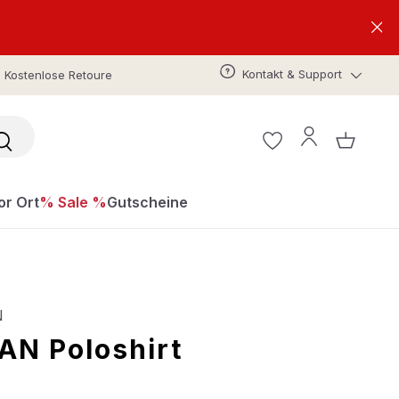
Kontakt & Support
Kostenlose Retoure
or Ort
% Sale %
Gutscheine
N
N Poloshirt
s: