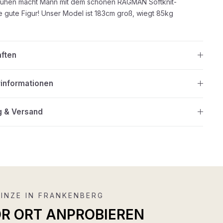
uhen macht Mann mit dem schönen RAGMAN Softknit-
e gute Figur! Unser Model ist 183cm groß, wiegt 85kg
aften
rinformationen
g & Versand
INZE IN FRANKENBERG
OR ORT ANPROBIEREN