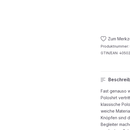
Zum Merkze
Produktnummer:
GTIN/EAN:
40502
Beschrei
Fast genauso w
Poloshirt vertri
klassische Polo
weiche Material
Knöpfen sind di
Begleiter mach