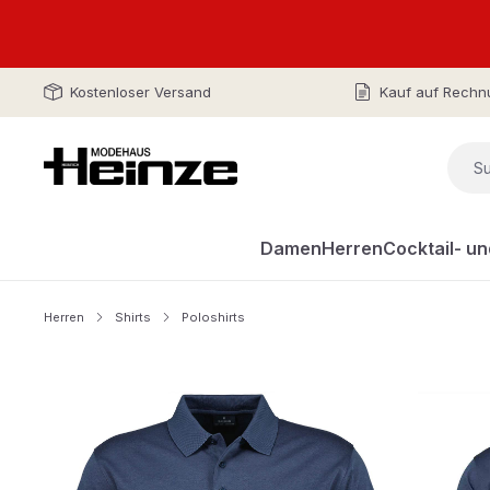
Kostenloser Versand
Kauf auf Rechn
Damen
Herren
Cocktail- u
Herren
Shirts
Poloshirts
Bildergalerie überspringen