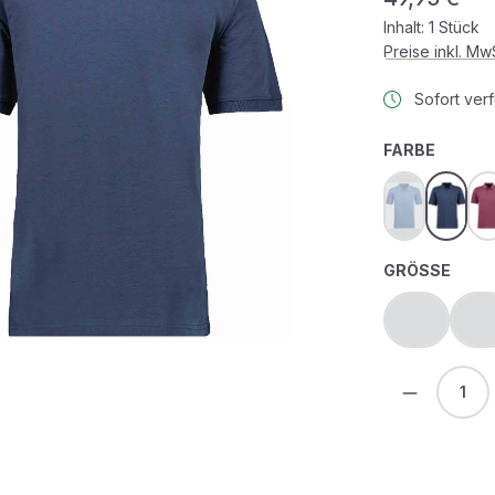
Inhalt:
1 Stück
Preise inkl. M
Sofort verf
AUSWÄ
FARBE
aqua
azur
(Diese Option 
AUS
GRÖSSE
M
L
(Diese Optio
(D
Produkt 