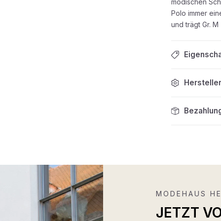
modischen Sch
Polo immer ein
und trägt Gr. M
Eigensch
Herstelle
Bezahlun
MODEHAUS HE
JETZT V