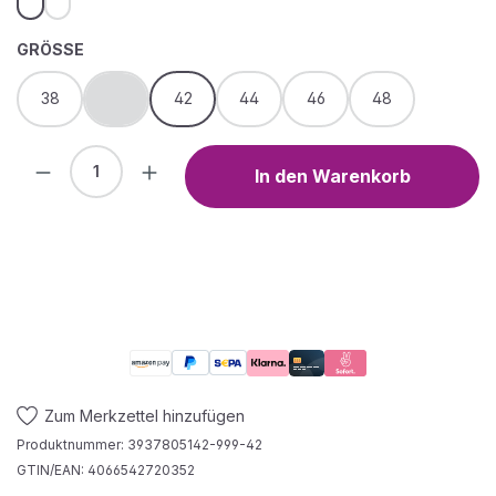
AUSWÄHLEN
GRÖSSE
38
40
42
44
46
48
(Diese Option ist zurzeit nicht verfügbar.)
Produkt Anzahl: Gib den gewünschten We
In den Warenkorb
Zum Merkzettel hinzufügen
Produktnummer:
3937805142-999-42
GTIN/EAN:
4066542720352