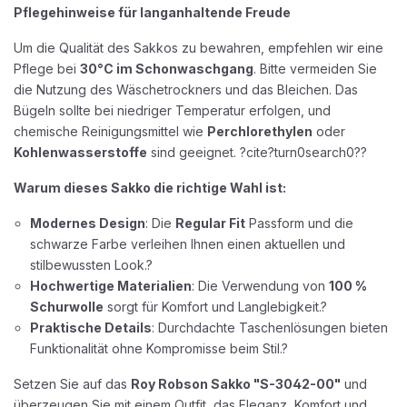
Pflegehinweise für langanhaltende Freude
Um die Qualität des Sakkos zu bewahren, empfehlen wir eine
Pflege bei
30°C im Schonwaschgang
. Bitte vermeiden Sie
die Nutzung des Wäschetrockners und das Bleichen. Das
Bügeln sollte bei niedriger Temperatur erfolgen, und
chemische Reinigungsmittel wie
Perchlorethylen
oder
Kohlenwasserstoffe
sind geeignet. ?cite?turn0search0??
Warum dieses Sakko die richtige Wahl ist:
Modernes Design
: Die
Regular Fit
Passform und die
schwarze Farbe verleihen Ihnen einen aktuellen und
stilbewussten Look.?
Hochwertige Materialien
: Die Verwendung von
100 %
Schurwolle
sorgt für Komfort und Langlebigkeit.?
Praktische Details
: Durchdachte Taschenlösungen bieten
Funktionalität ohne Kompromisse beim Stil.?
Setzen Sie auf das
Roy Robson Sakko "S-3042-00"
und
überzeugen Sie mit einem Outfit, das Eleganz, Komfort und