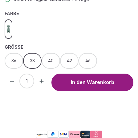
AUSWÄHLEN
FARBE
soft green
AUSWÄHLEN
GRÖSSE
36
38
40
42
46
Produkt Anzahl: Gib den gewünschten We
In den Warenkorb