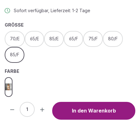
Sofort verfügbar, Lieferzeit: 1-2 Tage
AUSWÄHLEN
GRÖSSE
70/E
65/E
85/E
65/F
75/F
80/F
85/F
AUSWÄHLEN
FARBE
weiss
Produkt Anzahl: Gib den gewünschten We
In den Warenkorb