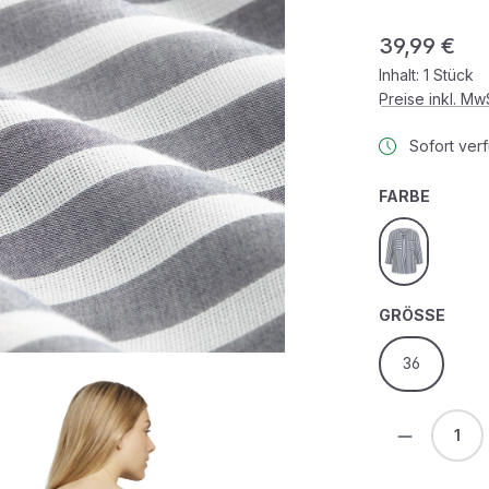
Regulärer Prei
39,99 €
Inhalt:
1 Stück
Preise inkl. M
Sofort verf
AUSWÄ
FARBE
offwhite nav
AUS
GRÖSSE
36
Produkt 