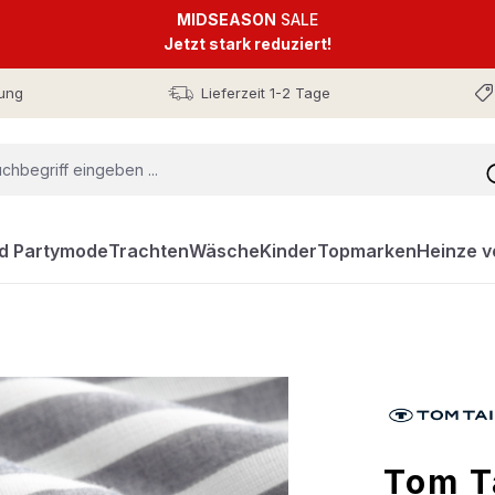
MIDSEASON
SALE
Jetzt stark reduziert!
ung
Lieferzeit 1-2 Tage
nd Partymode
Trachten
Wäsche
Kinder
Topmarken
Heinze v
Tom T