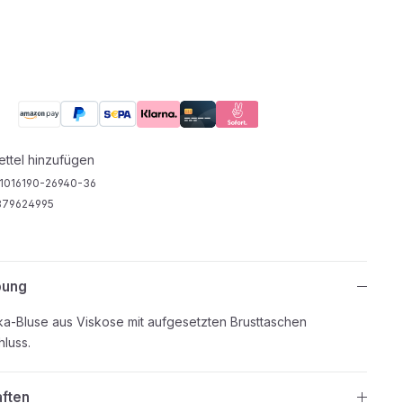
ttel hinzufügen
1016190-26940-36
879624995
bung
ika-Bluse aus Viskose mit aufgesetzten Brusttaschen
hluss.
aften