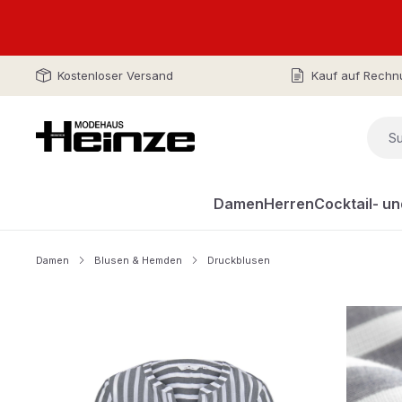
Kostenloser Versand
Kauf auf Rechn
Damen
Herren
Cocktail- u
Damen
Blusen & Hemden
Druckblusen
Bildergalerie überspringen