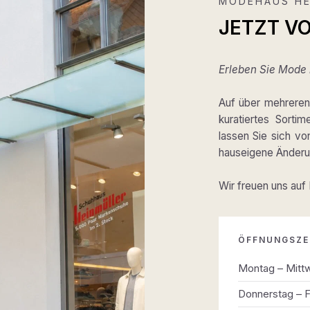
MODEHAUS HE
JETZT V
Erleben Sie Mode m
Auf über mehreren 
kuratiertes Sortim
lassen Sie sich v
hauseigene Änderun
Wir freuen uns auf
ÖFFNUNGSZE
Montag – Mitt
Donnerstag – F