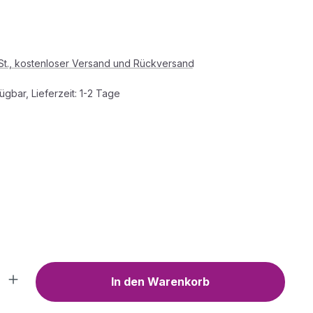
s:
wSt., kostenloser Versand und Rückversand
ügbar, Lieferzeit: 1-2 Tage
HLEN
y vertical stripe
WÄHLEN
Anzahl: Gib den gewünschten Wert ein o
In den Warenkorb