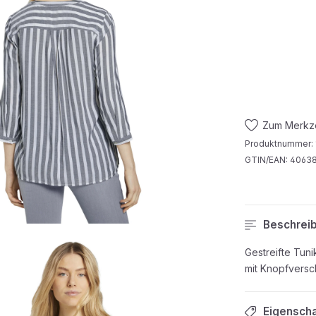
Zum Merkze
Produktnummer:
GTIN/EAN:
4063
Beschrei
Gestreifte Tun
mit Knopfversc
Eigensch