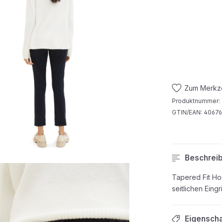
Zum Merkze
Produktnummer:
GTIN/EAN:
40676
Beschrei
Tapered Fit Ho
seitlichen Eing
Eigensch