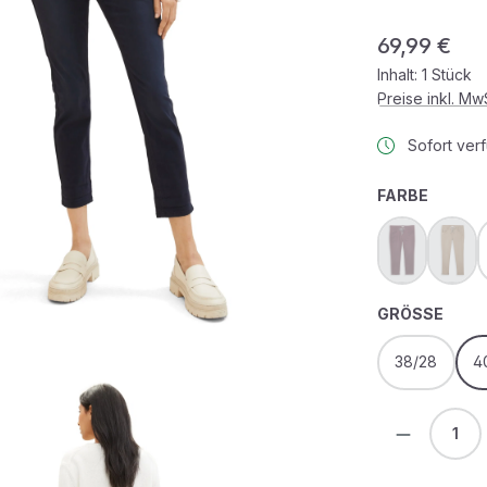
Regulärer Prei
69,99 €
Inhalt:
1 Stück
Preise inkl. M
Sofort verf
AUSWÄ
FARBE
bordeaux r
dark
(Diese Option 
(Dies
AUS
GRÖSSE
38/28
4
Produkt 