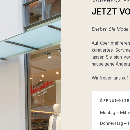
MODEHAUS HE
JETZT V
Erleben Sie Mode m
Auf über mehreren 
kuratiertes Sortim
lassen Sie sich v
hauseigene Änderun
Wir freuen uns auf
ÖFFNUNGSZE
Montag – Mitt
Donnerstag – F