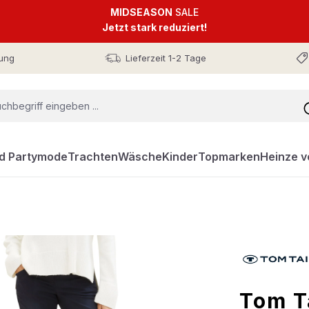
MIDSEASON
SALE
Jetzt stark reduziert!
ung
Lieferzeit 1-2 Tage
nd Partymode
Trachten
Wäsche
Kinder
Topmarken
Heinze v
Tom T