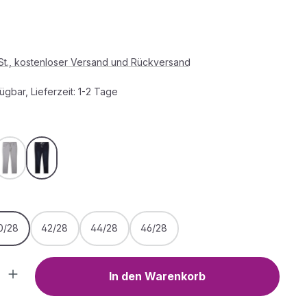
s:
wSt., kostenloser Versand und Rückversand
ügbar, Lieferzeit: 1-2 Tage
HLEN
ed
 sepia
explicit grey
sky captain blue
ist zurzeit nicht verfügbar.)
e Option ist zurzeit nicht verfügbar.)
WÄHLEN
0/28
42/28
44/28
46/28
Anzahl: Gib den gewünschten Wert ein o
In den Warenkorb