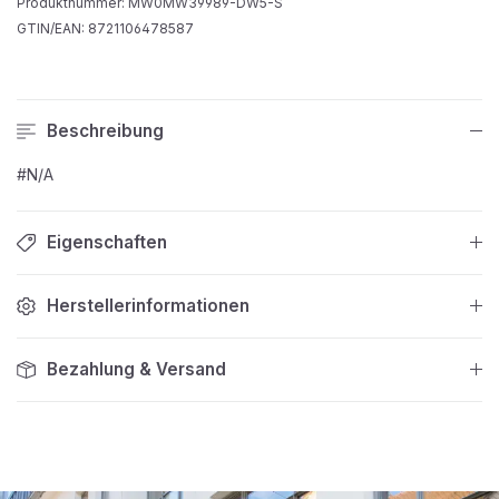
Produktnummer:
MW0MW39989-DW5-S
GTIN/EAN:
8721106478587
Beschreibung
#N/A
Eigenschaften
Herstellerinformationen
Bezahlung & Versand