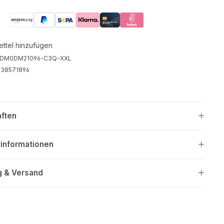
ttel hinzufügen
DM0DM21096-C3Q-XXL
38571896
aften
rinformationen
g & Versand