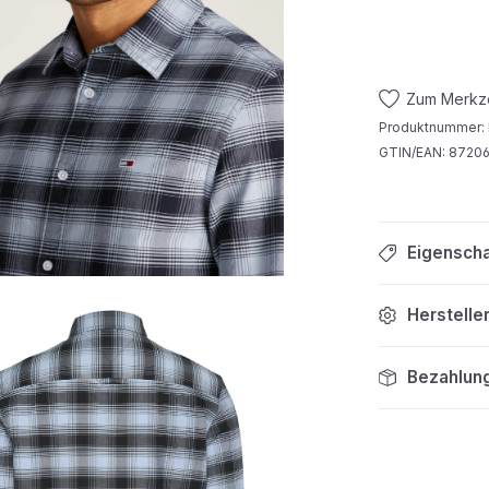
Zum Merkze
Produktnummer:
GTIN/EAN:
87206
Eigensch
Herstelle
Bezahlun