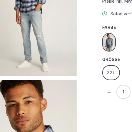
Preise inkl. M
Sofort verf
AUSWÄ
FARBE
sweet blue
AUS
GRÖSSE
XXL
Produkt 