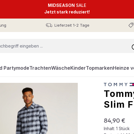
MIDSEASON
SALE
Jetzt stark reduziert!
ung
Lieferzeit 1-2 Tage
nd Partymode
Trachten
Wäsche
Kinder
Topmarken
Heinze v
Tommy
Slim F
Regulärer Prei
84,90 €
Inhalt:
1 Stück