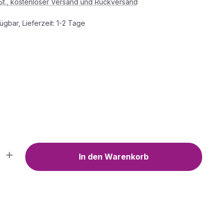
wSt., kostenloser Versand und Rückversand
ügbar, Lieferzeit: 1-2 Tage
HLEN
 check
WÄHLEN
Anzahl: Gib den gewünschten Wert ein o
In den Warenkorb