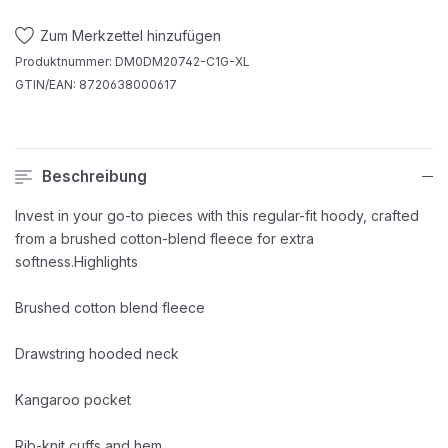
Zum Merkzettel hinzufügen
Produktnummer:
DM0DM20742-C1G-XL
GTIN/EAN:
8720638000617
Beschreibung
Invest in your go-to pieces with this regular-fit hoody, crafted
from a brushed cotton-blend fleece for extra
softness.Highlights
Brushed cotton blend fleece
Drawstring hooded neck
Kangaroo pocket
Rib-knit cuffs and hem