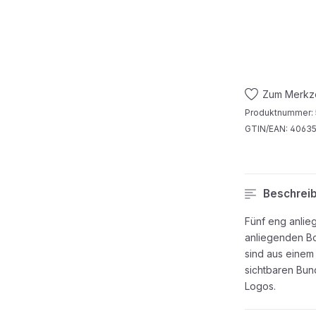
Zum Merkze
Produktnummer:
GTIN/EAN:
4063
Beschrei
Fünf eng anlie
anliegenden Bo
sind aus einem
sichtbaren Bun
Logos.