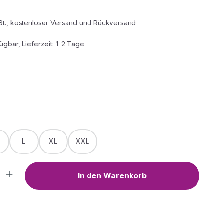
wSt., kostenloser Versand und Rückversand
ügbar, Lieferzeit: 1-2 Tage
HLEN
WÄHLEN
L
XL
XXL
Anzahl: Gib den gewünschten Wert ein o
In den Warenkorb