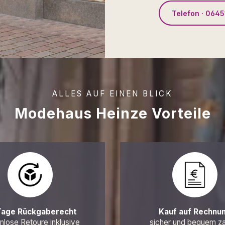
Telefon · 0645
ALLES AUF EINEN BLICK
Modehaus Heinze Vorteile
Tage Rückgaberecht
Kauf auf Rechnu
nlose Retoure inklusive
sicher und bequem z