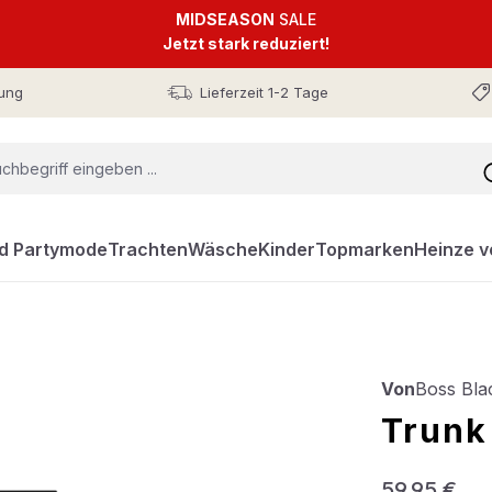
MIDSEASON
SALE
Jetzt stark reduziert!
ung
Lieferzeit 1-2 Tage
nd Partymode
Trachten
Wäsche
Kinder
Topmarken
Heinze v
Von
Boss Bla
Trunk
Regulärer Prei
59,95 €