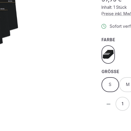
Inhalt:
1 Stück
Preise inkl. M
Sofort verf
AUSWÄ
FARBE
black
AUS
GRÖSSE
S
M
Produkt 