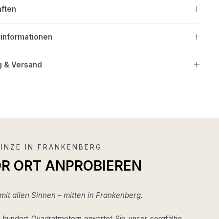
aften
rinformationen
g & Versand
INZE IN FRANKENBERG
OR ORT ANPROBIEREN
it allen Sinnen – mitten in Frankenberg.
hundert Quadratmetern erwartet Sie unser sorgfältig