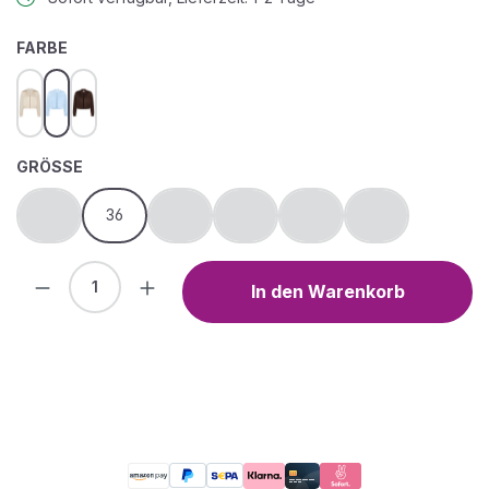
AUSWÄHLEN
FARBE
Champagne Sorbet
Soft Sky
rostbraun
AUSWÄHLEN
GRÖSSE
34
36
38
40
42
44
(Diese Option ist zurzeit nicht verfügbar.)
(Diese Option ist zurzeit nicht verfügbar.)
(Diese Option ist zurzeit nicht verfügb
(Diese Option ist zurzeit nic
(Diese Option ist 
Produkt Anzahl: Gib den gewünschten We
In den Warenkorb