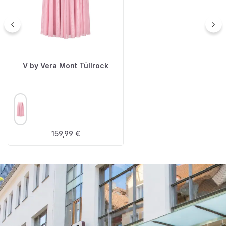
V by Vera Mont Tüllrock
AUSWÄHLEN
FARBE
Regulärer Preis:
159,99 €