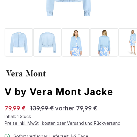
V by Vera Mont Jacke
Verkaufspreis:
Regulärer Preis:
79,99 €
139,99 €
vorher 79,99 €
Inhalt:
1 Stück
Preise inkl. MwSt., kostenloser Versand und Rückversand
Sofort verfügbar, Lieferzeit: 1-2 Tage