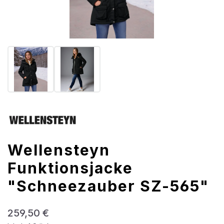
Wellensteyn
Funktionsjacke
"Schneezauber SZ-565"
Regulärer Preis:
259,50 €