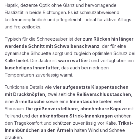
Haptik, dezente Optik ohne Glanz und hervorragende
Elastizität in beide Richtungen. Es ist schmutzabweisend,
knitterunempfindlich und pflegeleicht – ideal für aktive Alltags-
und Freizeitlooks.
Typisch für die Schneezauber ist der
zum Rücken hin länger
werdende Schnitt mit Schwalbenschwanz
, der für eine
dynamische Silhouette sorgt und zugleich optimalen Schutz bei
Kälte bietet. Die Jacke ist
warm wattiert
und verfügt über ein
kuscheliges Innenfutter
, das auch bei niedrigen
Temperaturen zuverlässig wärmt.
Funktionale Details wie
vier aufgesetzte Klappentaschen
mit Druckknöpfen
, zwei seitliche
Reißverschlusstaschen
,
eine
Ärmeltasche
sowie eine
Innentasche
bieten viel
Stauraum. Die
größenverstellbare, abnehmbare Kapuze
mit
Fellrand und der
abknöpfbare Strick-Innenkragen
erhöhen
den Tragekomfort und schützen zuverlässig vor Kälte.
Trikot-
Innenbündchen an den Ärmeln
halten Wind und Schnee
draußen.