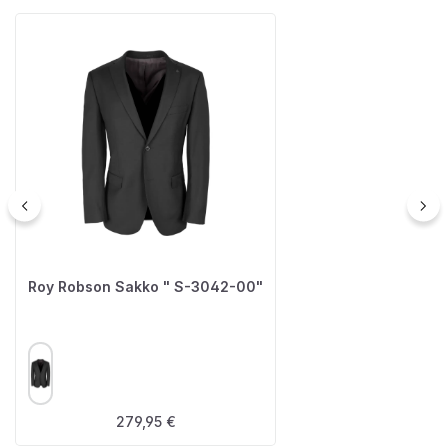
Roy Robson Sakko " S-3042-00"
AUSWÄHLEN
FARBE
Regulärer Preis:
279,95 €