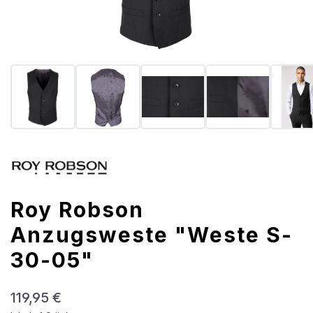
Roy Robson
Anzugsweste "Weste S-
30-05"
Regulärer Preis:
119,95 €