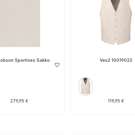
Robson Sportives Sakko
Ves2 10019022
USWÄHLEN
AUSWÄHLEN
FARBE
Regulärer Preis:
Regulärer Pre
279,95 €
119,95 €