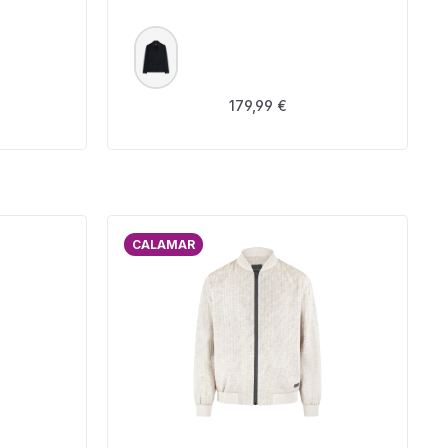
AUSWÄHLEN
FARBE
s:
Regulärer Preis:
179,99 €
CALAMAR