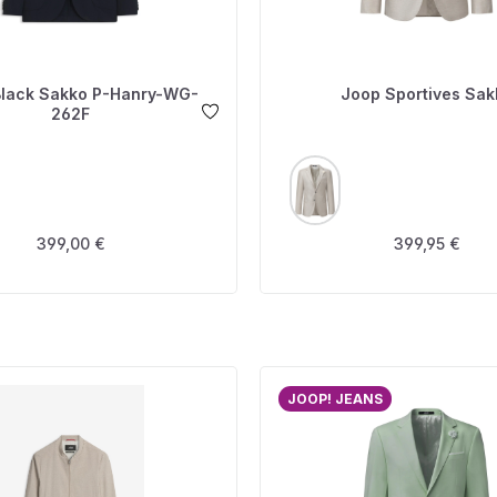
lack Sakko P-Hanry-WG-
Joop Sportives Sak
262F
USWÄHLEN
AUSWÄHLEN
FARBE
Regulärer Preis:
Regulärer Prei
399,00 €
399,95 €
JOOP! JEANS