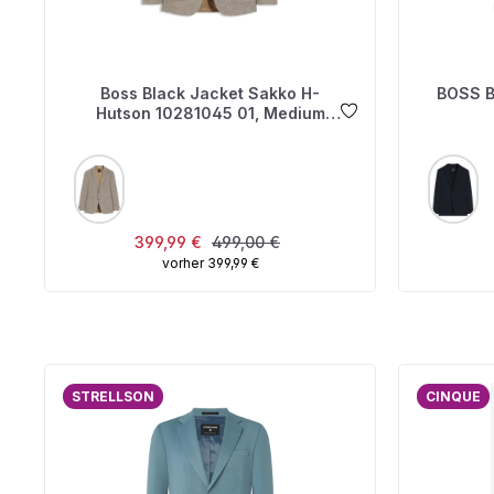
Boss Black Jacket Sakko H-
BOSS B
Hutson 10281045 01, Medium
Beige
AUSWÄHLEN
A
FARBE
FARBE
Verkaufspreis:
Regulärer Preis:
399,99 €
499,00 €
vorher 399,99 €
STRELLSON
CINQUE