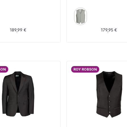
USWÄHLEN
AUSWÄHLEN
FARBE
Regulärer Preis:
Regulärer Prei
189,99 €
179,95 €
SON
ROY ROBSON