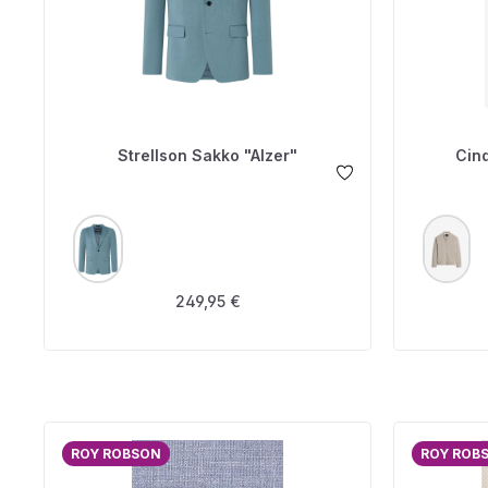
Strellson Sakko "Alzer"
Cin
AUSWÄHLEN
A
FARBE
FARBE
Regulärer Preis:
249,95 €
ROY ROBSON
ROY ROB