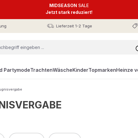
MIDSEASON
SALE
Jetzt stark reduziert!
ung
Lieferzeit 1-2 Tage
nd Partymode
Trachten
Wäsche
Kinder
Topmarken
Heinze v
ugnisvergabe
NISVERGABE