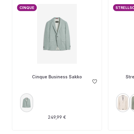
CINQUE
STRELLS
Cinque Business Sakko
Str
AUSWÄHLEN
A
FARBE
FARBE
Regulärer Preis:
249,99 €