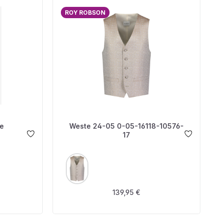
ROY ROBSON
e
Weste 24-05 0-05-16118-10576-
17
AUSWÄHLEN
FARBE
s:
Regulärer Preis:
139,95 €