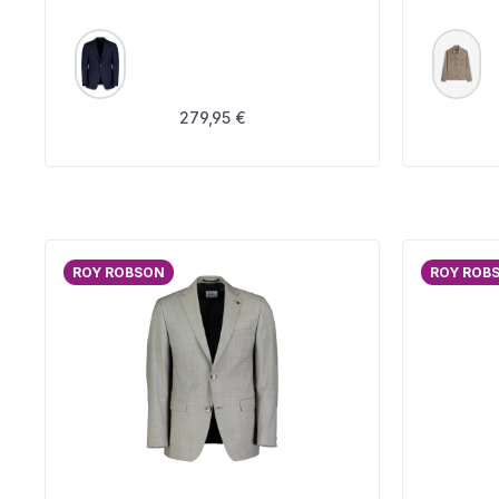
AUSWÄHLEN
A
FARBE
FARBE
Regulärer Preis:
279,95 €
ROY ROBSON
ROY ROB