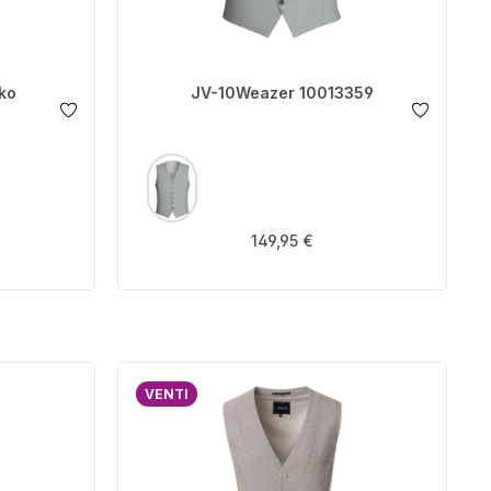
ko
JV-10Weazer 10013359
AUSWÄHLEN
FARBE
s:
Regulärer Preis:
149,95 €
VENTI