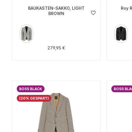
BAUKASTEN-SAKKO, LIGHT
Roy 
BROWN
AUSWÄHLEN
A
FARBE
FARBE
Regulärer Preis:
279,95 €
BOSS BLACK
BOSS BL
(20% GESPART)