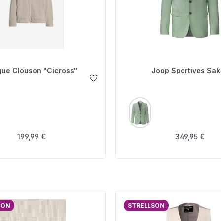
que Clouson "Cicross"
Joop Sportives Sak
USWÄHLEN
AUSWÄHLEN
FARBE
Regulärer Preis:
Regulärer Prei
199,99 €
349,95 €
SON
STRELLSON