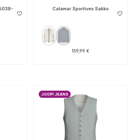
5038-
Calamar Sportives Sakko
AUSWÄHLEN
FARBE
(Diese Option ist zurzeit nicht verfügbar.)
is:
Regulärer Preis:
159,99 €
JOOP! JEANS