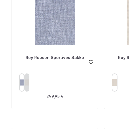
Roy Robson Sportives Sakko
Roy 
AUSWÄHLEN
A
FARBE
FARBE
(Diese Option ist zurzeit nicht verfügbar.)
Regulärer Preis:
299,95 €