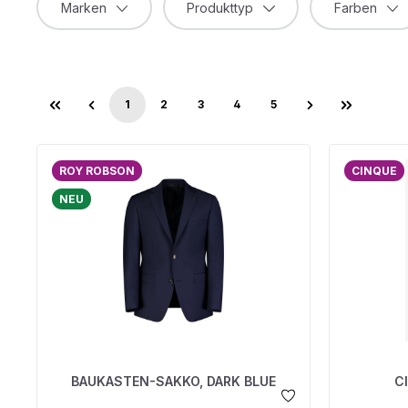
Marken
Produkttyp
Farben
1
2
3
4
5
Seite
Seite
Seite
Seite
Seite
ROY ROBSON
CINQUE
NEU
BAUKASTEN-SAKKO, DARK BLUE
C