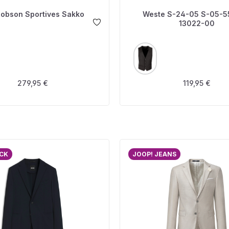
Robson Sportives Sakko
Weste S-24-05 S-05-5
13022-00
USWÄHLEN
AUSWÄHLEN
FARBE
Regulärer Preis:
Regulärer Pre
279,95 €
119,95 €
ACK
JOOP! JEANS