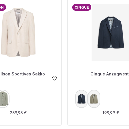
ON
CINQUE
ellson Sportives Sakko
Cinque Anzugwest
USWÄHLEN
AUSWÄHLEN
FARBE
Regulärer Preis:
Regulärer Prei
259,95 €
199,99 €