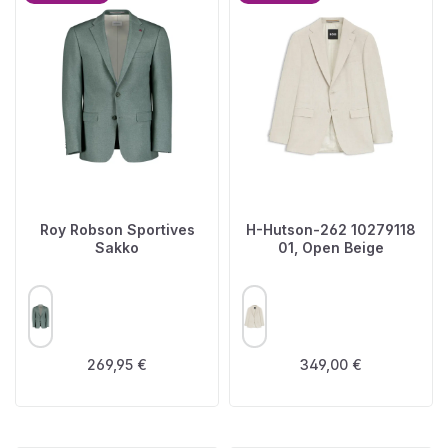
Roy Robson Sportives
H-Hutson-262 10279118
Sakko
01, Open Beige
AUSWÄHLEN
AUSWÄHLEN
FARBE
FARBE
Regulärer Preis:
Regulärer Preis:
269,95 €
349,00 €