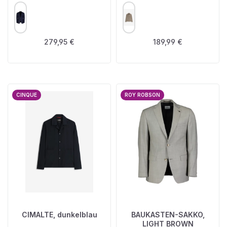
AUSWÄHLEN
AUSWÄHLEN
FARBE
FARBE
Regulärer Preis:
Regulärer Preis:
279,95 €
189,99 €
CINQUE
ROY ROBSON
CIMALTE, dunkelblau
BAUKASTEN-SAKKO,
LIGHT BROWN