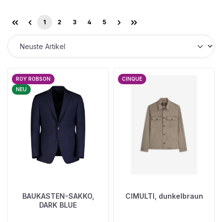
1
2
3
4
5
Seite
Seite
Seite
Seite
Seite
ROY ROBSON
CINQUE
NEU
BAUKASTEN-SAKKO,
CIMULTI, dunkelbraun
DARK BLUE