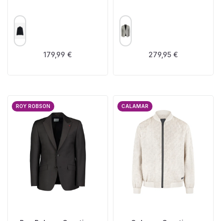
AUSWÄHLEN
AUSWÄHLEN
FARBE
FARBE
Regulärer Preis:
Regulärer Preis:
179,99 €
279,95 €
ROY ROBSON
CALAMAR