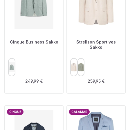
Cinque Business Sakko
Strellson Sportives
Sakko
AUSWÄHLEN
AUSWÄHLEN
FARBE
FARBE
Regulärer Preis:
Regulärer Preis:
249,99 €
259,95 €
CINQUE
CALAMAR