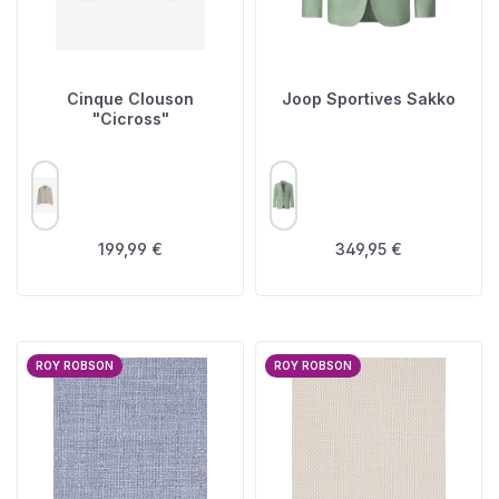
Cinque Clouson
Joop Sportives Sakko
"Cicross"
AUSWÄHLEN
AUSWÄHLEN
FARBE
FARBE
Regulärer Preis:
Regulärer Preis:
199,99 €
349,95 €
ROY ROBSON
ROY ROBSON