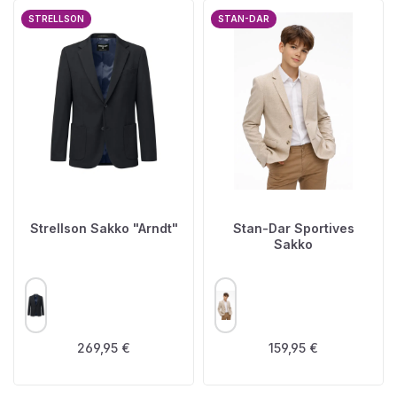
STRELLSON
STAN-DAR
Strellson Sakko "Arndt"
Stan-Dar Sportives
Sakko
AUSWÄHLEN
AUSWÄHLEN
FARBE
FARBE
Regulärer Preis:
Regulärer Preis:
269,95 €
159,95 €