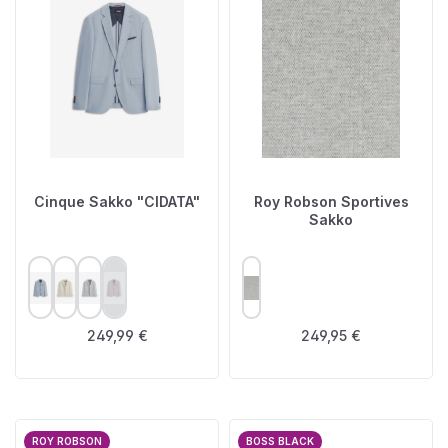
Cinque Sakko "CIDATA"
Roy Robson Sportives
Sakko
AUSWÄHLEN
AUSWÄHLEN
FARBE
FARBE
(Diese Option ist zurzeit nicht verfügbar.)
Regulärer Preis:
Regulärer Preis:
249,99 €
249,95 €
ROY ROBSON
BOSS BLACK