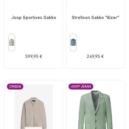
Joop Sportives Sakko
Strellson Sakko "Alzer"
AUSWÄHLEN
AUSWÄHLEN
FARBE
FARBE
Regulärer Preis:
Regulärer Preis:
399,95 €
249,95 €
CINQUE
JOOP! JEANS