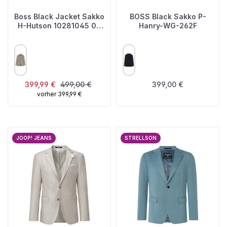
Boss Black Jacket Sakko
BOSS Black Sakko P-
H-Hutson 10281045 01,
Hanry-WG-262F
Medium Beige
AUSWÄHLEN
AUSWÄHLEN
FARBE
FARBE
Verkaufspreis:
Regulärer Preis:
Regulärer Preis:
399,99 €
499,00 €
399,00 €
vorher 399,99 €
JOOP! JEANS
STRELLSON