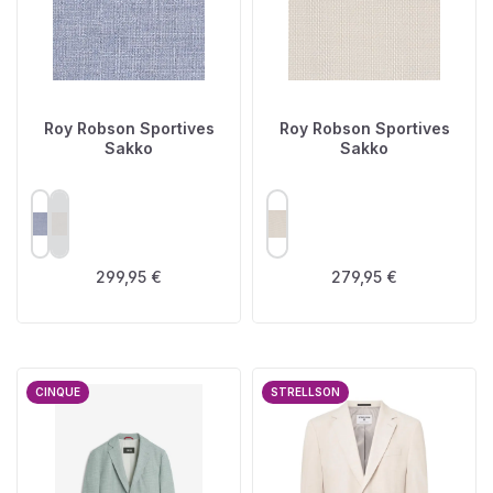
Roy Robson Sportives
Roy Robson Sportives
Sakko
Sakko
AUSWÄHLEN
AUSWÄHLEN
FARBE
FARBE
(Diese Option ist zurzeit nicht verfügbar.)
Regulärer Preis:
Regulärer Preis:
299,95 €
279,95 €
CINQUE
STRELLSON